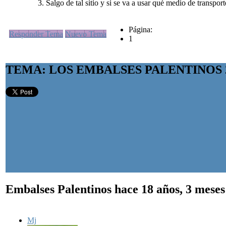
Salgo de tal sitio y si se va a usar qué medio de transpor
Página:
Responder Tema
Nuevo Tema
1
TEMA: LOS EMBALSES PALENTINOS 2
Embalses Palentinos
hace 18 años, 3 mese
Mj