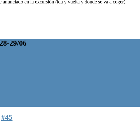
te anunciado en la excursión (ida y vuelta y donde se va a coger).
8-29/06
s
#45