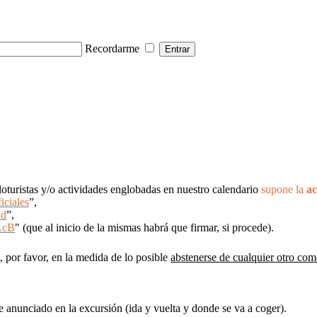
Recordarme
cloturistas y/o actividades englobadas en nuestro calendario
supone la
ac
iciales
”,
ad
”,
AcB
" (que al inicio de la mismas habrá que firmar, si procede).
, por favor, en la medida de lo posible
abstenerse de cualquier otro com
te anunciado en la excursión (ida y vuelta y donde se va a coger).