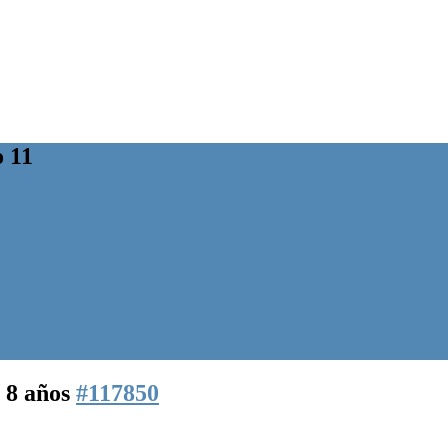
 11
 8 años
#117850