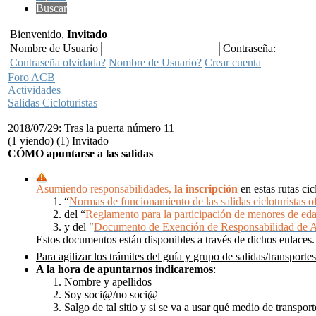
Buscar
Bienvenido,
Invitado
Nombre de Usuario
Contraseña:
Contraseña olvidada?
Nombre de Usuario?
Crear cuenta
Foro ACB
Actividades
Salidas Cicloturistas
2018/07/29: Tras la puerta número 11
(1 viendo) (1) Invitado
CÓMO apuntarse a las salidas
Asumiendo responsabilidades,
la inscripción
en estas rutas ci
“
Normas de funcionamiento de las salidas cicloturistas of
del “
Reglamento para la participación de menores de ed
y del "
Documento de Exención de Responsabilidad de 
Estos documentos están disponibles a través de dichos enlaces.
Para agilizar los trámites del guía y grupo de salidas/transportes
A la hora de apuntarnos
indicaremos
:
Nombre y apellidos
Soy soci@/no soci@
Salgo de tal sitio y si se va a usar qué medio de transpor