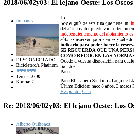
2018/06/02y03: El lejano Oeste: Los Osco
Hola
fmjuanes
Soy el guía de está ruta que tiene un
lí
del año pasado, puede variar ligerament
independientemente del alojamiento es
sólo las reservan para viernes y sábado
indicarlo para poder hacer la reserv
SE RECUERDA QUE UNA PERSO
COMO RECOGEN LAS NORMAS
DESCONECTADO
Quedo a vuestra disposición para cualq
Bicicletero/a Platinum
Saludos
Paco
Temas: 2709
Paco El Llanero Solitario - Lugo de Ll
Karma: 7
Última Edición: hace 8 años, 3 meses 
Responder
Citar
Re: 2018/06/02y03: El lejano Oeste: Los 
Alberto Quiñones