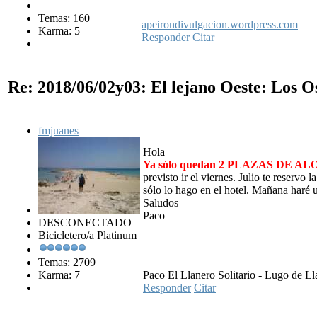
Temas: 160
apeirondivulgacion.wordpress.com
Karma: 5
Responder
Citar
Re: 2018/06/02y03: El lejano Oeste: Los 
fmjuanes
Hola
Ya sólo quedan 2 PLAZAS DE 
previsto ir el viernes. Julio te reservo
sólo lo hago en el hotel. Mañana haré u
Saludos
Paco
DESCONECTADO
Bicicletero/a Platinum
Temas: 2709
Karma: 7
Paco El Llanero Solitario - Lugo de Ll
Responder
Citar