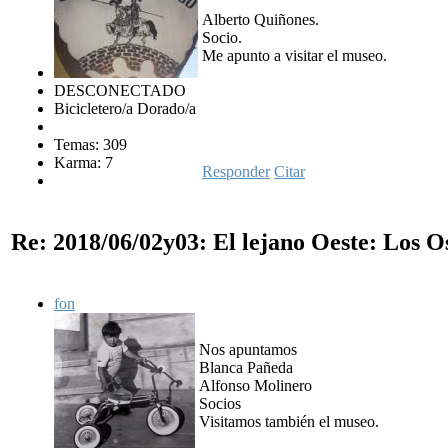
Alberto Quiñones.
Socio.
Me apunto a visitar el museo.
DESCONECTADO
Bicicletero/a Dorado/a
Temas: 309
Karma: 7
Responder
Citar
Re: 2018/06/02y03: El lejano Oeste: Los 
fon
Nos apuntamos
Blanca Pañeda
Alfonso Molinero
Socios
Visitamos también el museo.