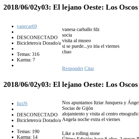
2018/06/02y03: El lejano Oeste: Los Osco
vanecar69
vanesa carballo fdz
socia
DESCONECTADO
visita al museo
Bicicletero/a Dorado/a
si se puede...yo iria el viernes
chao
Temas: 316
Karma: 7
Responder
Citar
2018/06/02y03: El lejano Oeste: Los Osco
Nos apuntamos Itziar Junquera y Ánge
ItziJS
Socias de Gijón
alojamiento y visita al centro etnografi
DESCONECTADO
Angela noche extra el viernes
Bicicletero/a Dorado/a
Temas: 190
Like a rolling stone
Karma: 14
Última Edición: hace 8 años, 3 meses Po