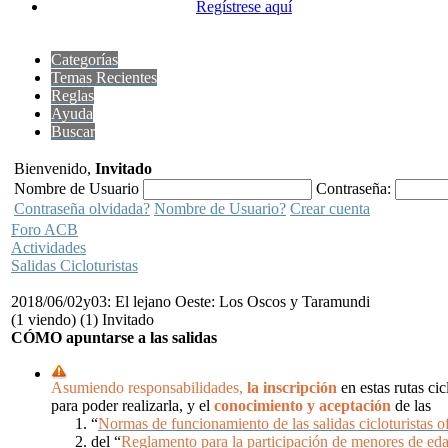
Regístrese aquí
Categorías
Temas Recientes
Reglas
Ayuda
Buscar
Bienvenido,
Invitado
Nombre de Usuario
Contraseña:
Contraseña olvidada?
Nombre de Usuario?
Crear cuenta
Foro ACB
Actividades
Salidas Cicloturistas
2018/06/02y03: El lejano Oeste: Los Oscos y Taramundi
(1 viendo) (1) Invitado
CÓMO apuntarse a las salidas
Asumiendo responsabilidades,
la inscripción
en estas rutas ci
para poder realizarla, y el
conocimiento y aceptación
de las
“
Normas de funcionamiento de las salidas cicloturistas of
del “
Reglamento para la participación de menores de ed