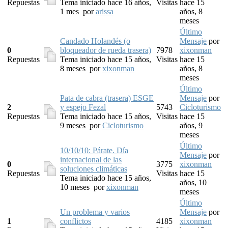
Repuestas
Tema iniciado hace 16 años,
Visitas
hace 15
1 mes
por
arissa
años, 8
meses
Último
Candado Holandés (o
Mensaje
por
0
bloqueador de rueda trasera)
7978
xixonman
Repuestas
Tema iniciado hace 15 años,
Visitas
hace 15
8 meses
por
xixonman
años, 8
meses
Último
Pata de cabra (trasera) ESGE
Mensaje
por
2
y espejo Fezal
5743
Cicloturismo
Repuestas
Tema iniciado hace 15 años,
Visitas
hace 15
9 meses
por
Cicloturismo
años, 9
meses
Último
10/10/10: Párate. Día
Mensaje
por
internacional de las
0
3775
xixonman
soluciones climáticas
Repuestas
Visitas
hace 15
Tema iniciado hace 15 años,
años, 10
10 meses
por
xixonman
meses
Último
Un problema y varios
Mensaje
por
1
conflictos
4185
xixonman