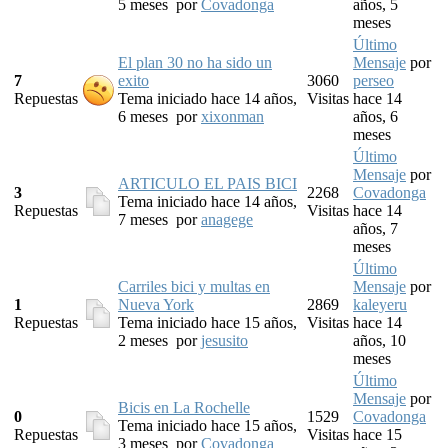
5 meses
por
Covadonga
años, 5
meses
Último
El plan 30 no ha sido un
Mensaje
por
7
exito
3060
perseo
Repuestas
Tema iniciado hace 14 años,
Visitas
hace 14
6 meses
por
xixonman
años, 6
meses
Último
Mensaje
por
ARTICULO EL PAIS BICI
3
2268
Covadonga
Tema iniciado hace 14 años,
Repuestas
Visitas
hace 14
7 meses
por
anagege
años, 7
meses
Último
Carriles bici y multas en
Mensaje
por
1
Nueva York
2869
kaleyeru
Repuestas
Tema iniciado hace 15 años,
Visitas
hace 14
2 meses
por
jesusito
años, 10
meses
Último
Mensaje
por
Bicis en La Rochelle
0
1529
Covadonga
Tema iniciado hace 15 años,
Repuestas
Visitas
hace 15
3 meses
por
Covadonga