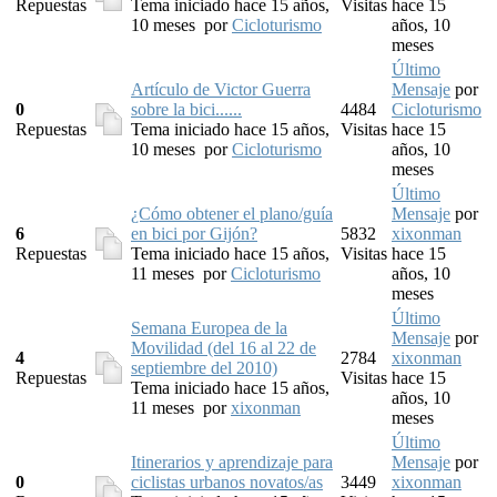
Repuestas
Tema iniciado hace 15 años,
Visitas
hace 15
10 meses
por
Cicloturismo
años, 10
meses
Último
Artículo de Victor Guerra
Mensaje
por
0
sobre la bici......
4484
Cicloturismo
Repuestas
Tema iniciado hace 15 años,
Visitas
hace 15
10 meses
por
Cicloturismo
años, 10
meses
Último
¿Cómo obtener el plano/guía
Mensaje
por
6
en bici por Gijón?
5832
xixonman
Repuestas
Tema iniciado hace 15 años,
Visitas
hace 15
11 meses
por
Cicloturismo
años, 10
meses
Último
Semana Europea de la
Mensaje
por
Movilidad (del 16 al 22 de
4
2784
xixonman
septiembre del 2010)
Repuestas
Visitas
hace 15
Tema iniciado hace 15 años,
años, 10
11 meses
por
xixonman
meses
Último
Itinerarios y aprendizaje para
Mensaje
por
0
ciclistas urbanos novatos/as
3449
xixonman