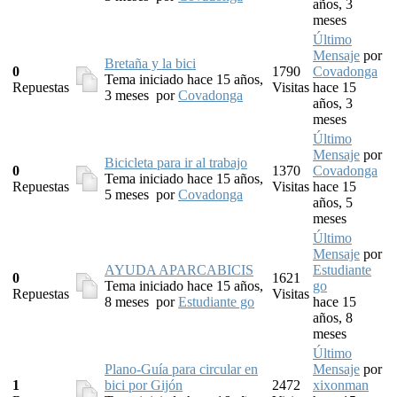
años, 3
meses
Último
Mensaje
por
Bretaña y la bici
0
1790
Covadonga
Tema iniciado hace 15 años,
Repuestas
Visitas
hace 15
3 meses
por
Covadonga
años, 3
meses
Último
Mensaje
por
Bicicleta para ir al trabajo
0
1370
Covadonga
Tema iniciado hace 15 años,
Repuestas
Visitas
hace 15
5 meses
por
Covadonga
años, 5
meses
Último
Mensaje
por
AYUDA APARCABICIS
Estudiante
0
1621
Tema iniciado hace 15 años,
go
Repuestas
Visitas
8 meses
por
Estudiante go
hace 15
años, 8
meses
Último
Plano-Guía para circular en
Mensaje
por
1
bici por Gijón
2472
xixonman