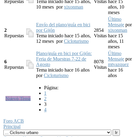
Repuestas
Tema iniciado hace 15 años,
Visitas
hace 15
10 meses
por
xixonman
años, 10
meses
Último
Envío del plano/guía en bici
Mensaje
por
2
por Gijón
2854
xixonman
Repuestas
Tema iniciado hace 15 años,
Visitas
hace 15
12 meses
por
Cicloturismo
años, 11
meses
Plano/guía en bici por Gijón:
Último
Feria de Muestras 7-22 de
Mensaje
por
6
8078
Agosto
mtvazquez
Repuestas
Visitas
Tema iniciado hace 16 años
hace 16
por
Cicloturismo
años
Página:
1
Nuevo Tema
2
3
4
Foro ACB
Principal