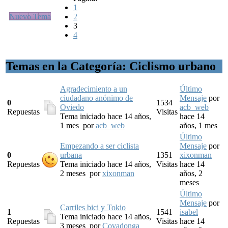
1
Nuevo Tema
2
3
4
Temas en la Categoría: Ciclismo urbano
Agradecimiento a un
Último
ciudadano anónimo de
Mensaje
por
0
1534
Oviedo
acb_web
Repuestas
Visitas
Tema iniciado hace 14 años,
hace 14
1 mes
por
acb_web
años, 1 mes
Último
Empezando a ser ciclista
Mensaje
por
0
urbana
1351
xixonman
Repuestas
Tema iniciado hace 14 años,
Visitas
hace 14
2 meses
por
xixonman
años, 2
meses
Último
Mensaje
por
Carriles bici y Tokio
1
1541
isabel
Tema iniciado hace 14 años,
Repuestas
Visitas
hace 14
3 meses
por
Covadonga