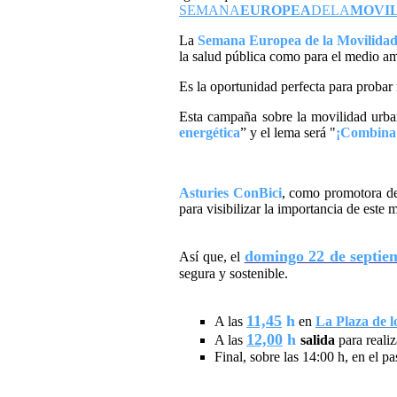
SEMANA
EUROPEA
DELA
MOVI
La
Semana Europea de la Movilida
la salud pública como para el medio amb
Es la oportunidad perfecta para probar
Esta campaña sobre la movilidad urban
energética
” y el lema será "
¡Combina 
Asturies ConBici
, como promotora del
para visibilizar la importancia de este
domingo 22 de septie
Así que, el
segura y sostenible.
11,45
h
A las
en
La Plaza de l
12,00
h
A las
salida
para realiz
Final, sobre las 14:00 h, en el 