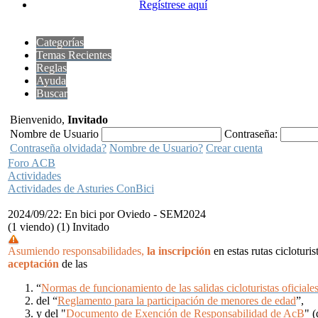
Regístrese aquí
Categorías
Temas Recientes
Reglas
Ayuda
Buscar
Bienvenido,
Invitado
Nombre de Usuario
Contraseña:
Contraseña olvidada?
Nombre de Usuario?
Crear cuenta
Foro ACB
Actividades
Actividades de Asturies ConBici
2024/09/22: En bici por Oviedo - SEM2024
(1 viendo) (1) Invitado
Asumiendo responsabilidades,
la inscripción
en estas rutas cicloturi
aceptación
de las
“
Normas de funcionamiento de las salidas cicloturistas oficiale
del “
Reglamento para la participación de menores de edad
”,
y del "
Documento de Exención de Responsabilidad de AcB
" (