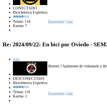
CONECTADO
Bicicletero/a Experto/a
Temas: 134
Responder
Citar
Karma: 7
Re: 2024/09/22: En bici por Oviedo - SE
felix
Buenes ! Apúntome de voluntariu y llev
DESCONECTADO
Bicicletero/a Experto/a
Temas: 119
Responder
Citar
Karma: 1