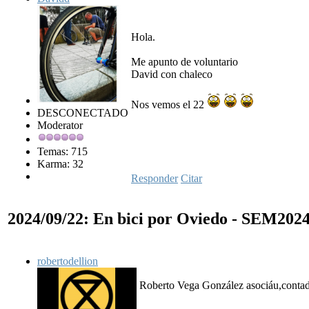
Hola.
Me apunto de voluntario
David con chaleco
Nos vemos el 22
DESCONECTADO
Moderator
Temas: 715
Karma: 32
Responder
Citar
2024/09/22: En bici por Oviedo - SEM202
robertodellion
Roberto Vega González asociáu,conta