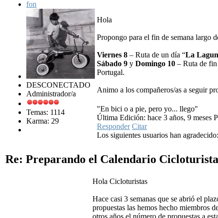
fon
Hola
Propongo para el fin de semana largo de
Viernes 8
– Ruta de un día “
La Lagun
Sábado 9
y
Domingo 10
– Ruta de fin
Portugal.
DESCONECTADO
Animo a los compañeros/as a seguir prop
Administrador/a
"En bici o a pie, pero yo... llego"
Temas: 1114
Última Edición: hace 3 años, 9 meses P
Karma: 29
Responder
Citar
Los siguientes usuarios han agradecido
Re: Preparando el Calendario Cicloturist
Hola Cicloturistas
Hace casi 3 semanas que se abrió el plaz
propuestas las hemos hecho miembros del
otros años el número de propuestas a esta