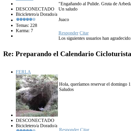
"Engañando al Pulide. Gruta de Arbedal
DESCONECTADO
Un saludo
Bicicletero/a Dorado/a
Juaco
Temas: 228
Karma: 7
Responder
Citar
Los siguientes usuarios han agradecido
Re: Preparando el Calendario Cicloturist
FERLA
Hola, queríamos reservar el domingo 15 
Saludos
DESCONECTADO
Bicicletero/a Dorado/a
Responder
Citar