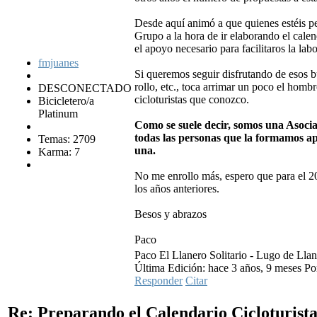
Desde aquí animó a que quienes estéis pen
Grupo a la hora de ir elaborando el cale
el apoyo necesario para facilitaros la labo
fmjuanes
Si queremos seguir disfrutando de esos 
rollo, etc., toca arrimar un poco el homb
DESCONECTADO
cicloturistas que conozco.
Bicicletero/a
Platinum
Como se suele decir, somos una Asocia
todas las personas que la formamos ap
Temas: 2709
una.
Karma: 7
No me enrollo más, espero que para el 2
los años anteriores.
Besos y abrazos
Paco
Paco El Llanero Solitario - Lugo de Llan
Última Edición: hace 3 años, 9 meses Po
Responder
Citar
Re: Preparando el Calendario Cicloturist