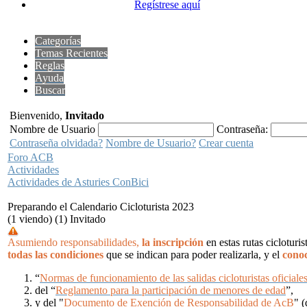
Regístrese aquí
Categorías
Temas Recientes
Reglas
Ayuda
Buscar
Bienvenido,
Invitado
Nombre de Usuario
Contraseña:
Contraseña olvidada?
Nombre de Usuario?
Crear cuenta
Foro ACB
Actividades
Actividades de Asturies ConBici
Preparando el Calendario Cicloturista 2023
(1 viendo) (1) Invitado
Asumiendo responsabilidades,
la inscripción
en estas rutas cicloturi
todas las condiciones
que se indican para poder realizarla, y el
conoc
“
Normas de funcionamiento de las salidas cicloturistas oficiale
del “
Reglamento para la participación de menores de edad
”,
y del "
Documento de Exención de Responsabilidad de AcB
" (