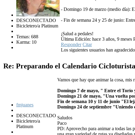
- Domingo 19 de marzo (medio día): E
- Fin de semana 24 y 25 de junio: Entr
DESCONECTADO
Bicicletero/a Platinum
¡Salud a pedales!
Temas: 688
Última Edición: hace 3 años, 9 meses 
Karma: 10
Responder
Citar
Los siguientes usuarios han agradecid
Re: Preparando el Calendario Cicloturist
Vamos que hay que animar la cosa, mis ru
Domingo 7 de mayo, " Entre el Torío 
Domingo 21 de mayo, "Una vuelta por
Fin de semana 10 y 11 de junio "El le
fmjuanes
Domingo 24 de septiembre "Uniendo el
DESCONECTADO
Saludos
Bicicletero/a
Paco
Platinum
PD: Aprovecho para animar a todas las pe
una gran variedad de rutas ya diseñadas 