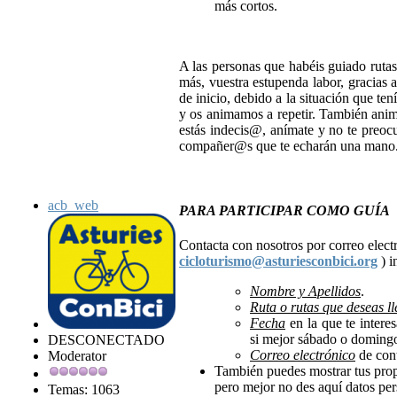
más cortos.
A las personas que habéis guiado ruta
más, vuestra estupenda labor, gracias 
de inicio, debido a la situación que ten
y os animamos a repetir. También anim
estás indecis@, anímate y no te preocu
compañer@s que te echarán una mano.
acb_web
PARA PARTICIPAR COMO GUÍA
Contacta con nosotros por correo elect
cicloturismo@asturiesconbici.org
) 
Nombre y Apellidos
.
Ruta o rutas que deseas ll
Fecha
en la que te interes
si mejor sábado o doming
DESCONECTADO
Correo electrónico
de cont
Moderator
También puedes mostrar tus propue
pero mejor no des aquí datos per
Temas: 1063