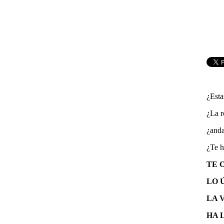
¿Esta
¿La r
¿anda
¿Te h
TE 
LO 
LA 
HA L