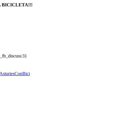
A BICICLETA!!!
_fb_discuss:3}
AsturiesConBici