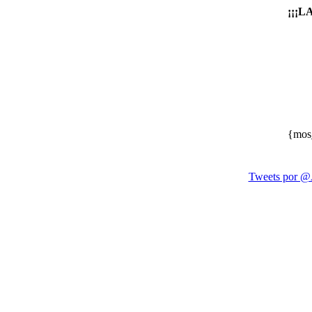
¡¡¡L
{mos
Tweets por @