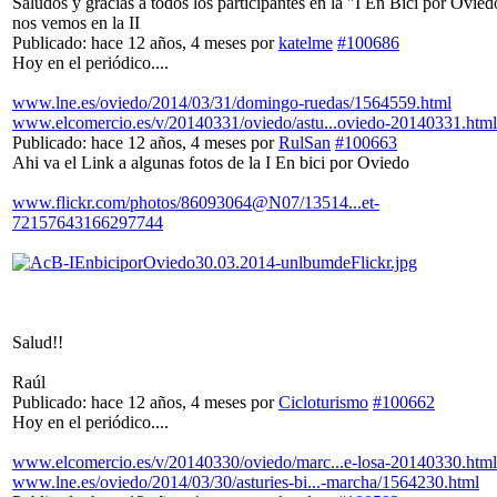
Saludos y gracias a todos los participantes en la "I En Bici por Ovied
nos vemos en la II
Publicado: hace 12 años, 4 meses
por
katelme
#100686
Hoy en el periódico....
www.lne.es/oviedo/2014/03/31/domingo-ruedas/1564559.html
www.elcomercio.es/v/20140331/oviedo/astu...oviedo-20140331.html
Publicado: hace 12 años, 4 meses
por
RulSan
#100663
Ahi va el Link a algunas fotos de la I En bici por Oviedo
www.flickr.com/photos/86093064@N07/13514...et-
72157643166297744
Salud!!
Raúl
Publicado: hace 12 años, 4 meses
por
Cicloturismo
#100662
Hoy en el periódico....
www.elcomercio.es/v/20140330/oviedo/marc...e-losa-20140330.html
www.lne.es/oviedo/2014/03/30/asturies-bi...-marcha/1564230.html