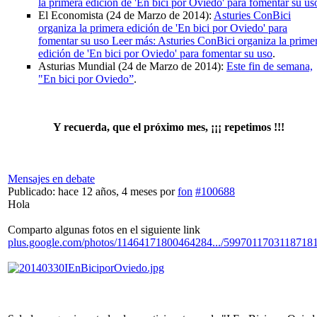
la primera edición de 'En bici por Oviedo' para fomentar su us
El Economista (24 de Marzo de 2014):
Asturies ConBici
organiza la primera edición de 'En bici por Oviedo' para
fomentar su uso Leer más: Asturies ConBici organiza la prime
edición de 'En bici por Oviedo' para fomentar su uso
.
Asturias Mundial (24 de Marzo de 2014):
Este fin de semana,
"En bici por Oviedo”
.
Y recuerda, que el próximo mes, ¡¡¡ repetimos !!!
Mensajes en debate
Publicado: hace 12 años, 4 meses
por
fon
#100688
Hola
Comparto algunas fotos en el siguiente link
plus.google.com/photos/11464171800464284.../5997011703118718