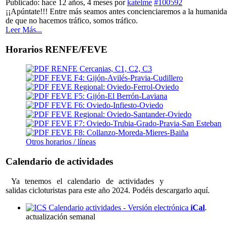
Publicado: hace 12 años, 4 meses
por
katelme
#100592
¡¡Apúntate!!! Entre más seamos antes concienciaremos a la humanid
de que no hacemos tráfico, somos tráfico.
Leer Más...
Horarios RENFE/FEVE
RENFE Cercanias, C1, C2, C3
FEVE F4: Gijón-Avilés-Pravia-Cudillero
FEVE Regional: Oviedo-Ferrol-Oviedo
FEVE F5: Gijón-El Berrón-Laviana
FEVE F6: Oviedo-Infiesto-Oviedo
FEVE Regional: Oviedo-Santander-Oviedo
FEVE F7: Oviedo-Trubia-Grado-Pravia-San Esteban
FEVE F8: Collanzo-Moreda-Mieres-Baiña
Otros horarios / líneas
Calendario de actividades
Ya tenemos el calendario de actividades y
salidas cicloturistas para este año 2024. Podéis descargarlo aquí.
Calendario actividades - Versión electrónica
iCal
.
actualización semanal