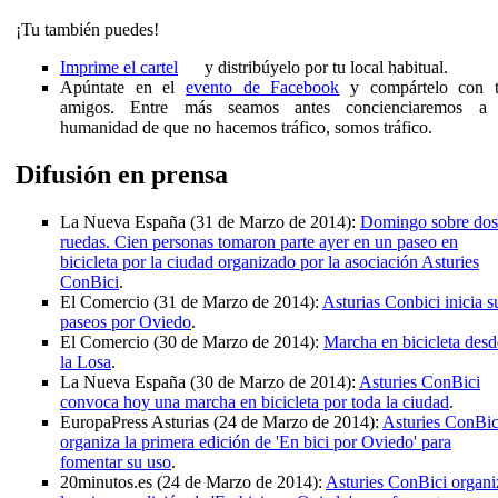
¡Tu también puedes!
Imprime el cartel
y distribúyelo por tu local habitual.
Apúntate en el
evento de Facebook
y compártelo con t
amigos. Entre más seamos antes concienciaremos a 
humanidad de que no hacemos tráfico, somos tráfico.
Difusión en prensa
La Nueva España (31 de Marzo de 2014):
Domingo sobre dos
ruedas. Cien personas tomaron parte ayer en un paseo en
bicicleta por la ciudad organizado por la asociación Asturies
ConBici
.
El Comercio (31 de Marzo de 2014):
Asturias Conbici inicia s
paseos por Oviedo
.
El Comercio (30 de Marzo de 2014):
Marcha en bicicleta desd
la Losa
.
La Nueva España (30 de Marzo de 2014):
Asturies ConBici
convoca hoy una marcha en bicicleta por toda la ciudad
.
EuropaPress Asturias (24 de Marzo de 2014):
Asturies ConBic
organiza la primera edición de 'En bici por Oviedo' para
fomentar su uso
.
20minutos.es (24 de Marzo de 2014):
Asturies ConBici organi