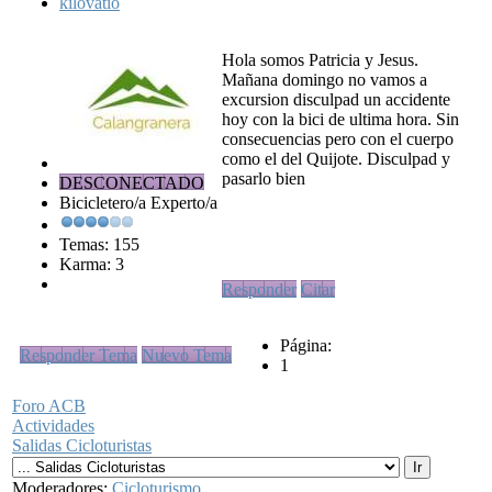
kilovatio
Hola somos Patricia y Jesus.
Mañana domingo no vamos a
excursion disculpad un accidente
hoy con la bici de ultima hora. Sin
consecuencias pero con el cuerpo
como el del Quijote. Disculpad y
pasarlo bien
DESCONECTADO
Bicicletero/a Experto/a
Temas: 155
Karma: 3
Responder
Citar
Página:
Responder Tema
Nuevo Tema
1
Foro ACB
Actividades
Salidas Cicloturistas
Moderadores:
Cicloturismo