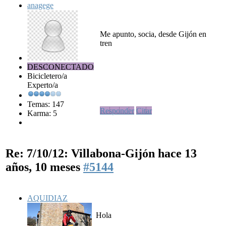
anagege
Me apunto, socia, desde Gijón en
tren
DESCONECTADO
Bicicletero/a
Experto/a
Temas: 147
Responder
Citar
Karma: 5
Re: 7/10/12: Villabona-Gijón
hace 13
años, 10 meses
#5144
AQUIDIAZ
Hola