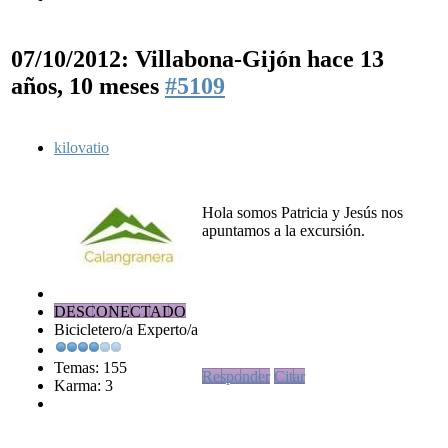
07/10/2012: Villabona-Gijón
hace 13
años, 10 meses
#5109
kilovatio
Hola somos Patricia y Jesús nos
apuntamos a la excursión.
DESCONECTADO
Bicicletero/a Experto/a
Temas: 155
Responder
Citar
Karma: 3