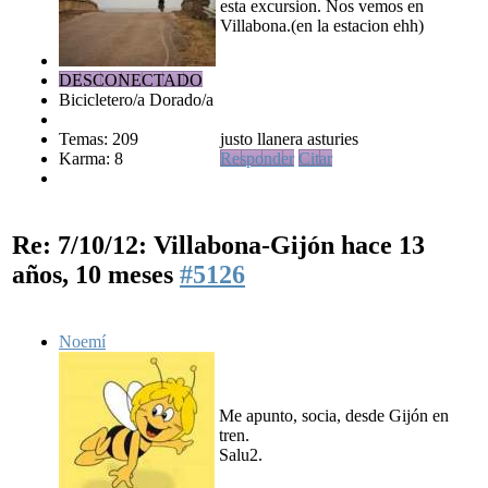
esta excursion. Nos vemos en
Villabona.(en la estacion ehh)
DESCONECTADO
Bicicletero/a Dorado/a
Temas: 209
justo llanera asturies
Karma: 8
Responder
Citar
Re: 7/10/12: Villabona-Gijón
hace 13
años, 10 meses
#5126
Noemí
Me apunto, socia, desde Gijón en
tren.
Salu2.