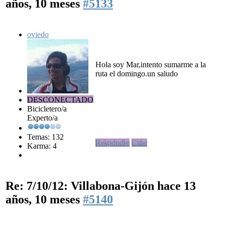
años, 10 meses
#5133
oviedo
Hola soy Mar,intento sumarme a la
ruta el domingo.un saludo
DESCONECTADO
Bicicletero/a
Experto/a
Temas: 132
Responder
Citar
Karma: 4
Re: 7/10/12: Villabona-Gijón
hace 13
años, 10 meses
#5140