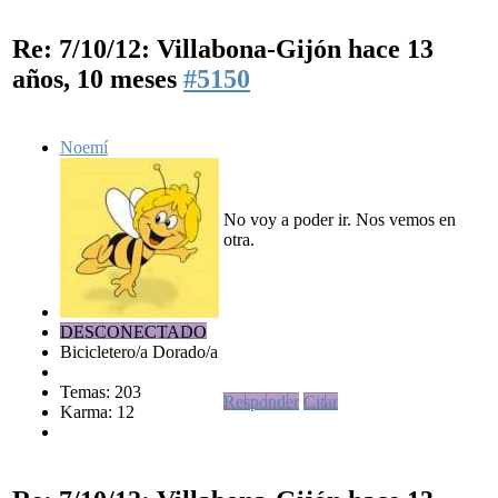
Re: 7/10/12: Villabona-Gijón
hace 13
años, 10 meses
#5150
Noemí
No voy a poder ir. Nos vemos en
otra.
DESCONECTADO
Bicicletero/a Dorado/a
Temas: 203
Responder
Citar
Karma: 12