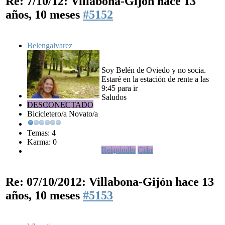
Re: 7/10/12: Villabona-Gijón
hace 13
años, 10 meses
#5152
Belengalvarez
Soy Belén de Oviedo y no socia.
Estaré en la estación de rente a las
9:45 para ir
Saludos
DESCONECTADO
Bicicletero/a Novato/a
Temas: 4
Karma: 0
Responder
Citar
Re: 07/10/2012: Villabona-Gijón
hace 13
años, 10 meses
#5153