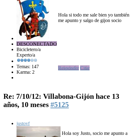
Hola si todo me sale bien yo también
me apunto y salgo de gijon socio
DESCONECTADO
Bicicletero/a
Experto/a
Temas: 147
Responder
Citar
Karma: 2
Re: 7/10/12: Villabona-Gijón
hace 13
años, 10 meses
#5125
justovf
Hola soy Justo, socio me apunto a