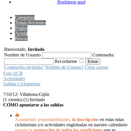
Regístrese aquí
Categorías
Temas Recientes
Reglas
Ayuda
Buscar
Bienvenido,
Invitado
Nombre de Usuario
Contraseña:
Recordarme
Contraseña olvidada?
Nombre de Usuario?
Crear cuenta
Foro ACB
Actividades
Salidas Cicloturistas
7/10/12: Villabona-Gijón
(1 viendo) (1) Invitado
CÓMO apuntarse a las salidas
Asumiendo responsabilidades,
la inscripción
en estas rutas
cicloturistas y/o actividades englobadas en nuestro calendario
supone la
aceptación de todas las condiciones
que se