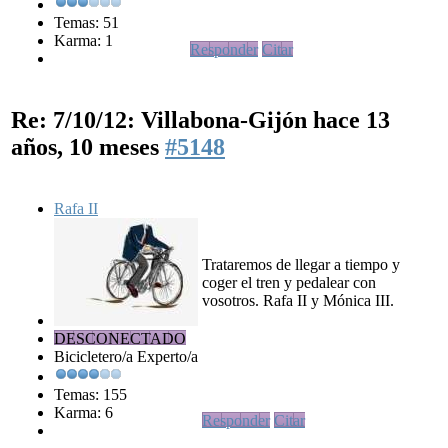
Temas: 51
Karma: 1
Responder
Citar
Re: 7/10/12: Villabona-Gijón
hace 13
años, 10 meses
#5148
Rafa II
Trataremos de llegar a tiempo y
coger el tren y pedalear con
vosotros. Rafa II y Mónica III.
DESCONECTADO
Bicicletero/a Experto/a
Temas: 155
Karma: 6
Responder
Citar