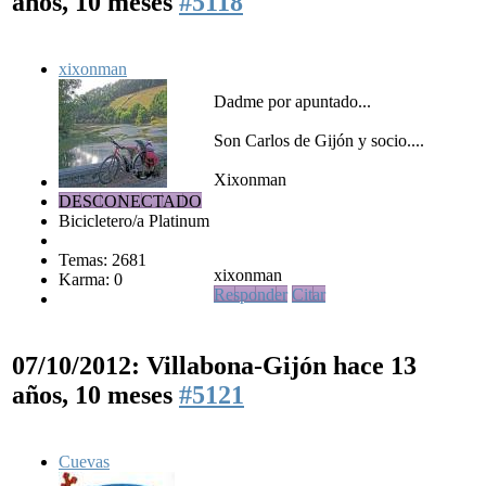
años, 10 meses
#5118
xixonman
Dadme por apuntado...
Son Carlos de Gijón y socio....
Xixonman
DESCONECTADO
Bicicletero/a Platinum
Temas: 2681
xixonman
Karma: 0
Responder
Citar
07/10/2012: Villabona-Gijón
hace 13
años, 10 meses
#5121
Cuevas