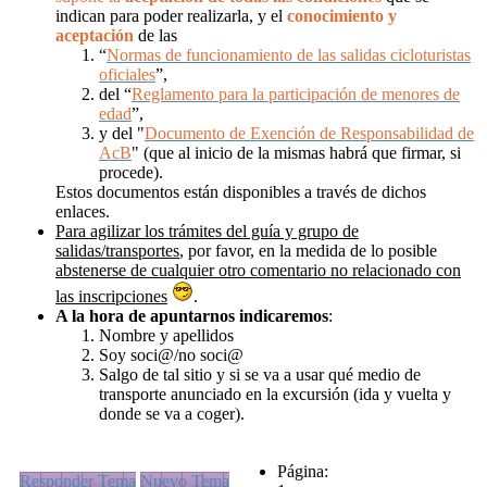
indican para poder realizarla, y el
conocimiento y
aceptación
de las
“
Normas de funcionamiento de las salidas cicloturistas
oficiales
”,
del “
Reglamento para la participación de menores de
edad
”,
y del "
Documento de Exención de Responsabilidad de
AcB
" (que al inicio de la mismas habrá que firmar, si
procede).
Estos documentos están disponibles a través de dichos
enlaces.
Para agilizar los trámites del guía y grupo de
salidas/transportes
, por favor, en la medida de lo posible
abstenerse de cualquier otro comentario no relacionado con
las inscripciones
.
A la hora de apuntarnos
indicaremos
:
Nombre y apellidos
Soy soci@/no soci@
Salgo de tal sitio y si se va a usar qué medio de
transporte anunciado en la excursión (ida y vuelta y
donde se va a coger).
Página:
Responder Tema
Nuevo Tema