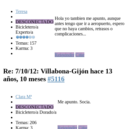
Teresa
Hola yo tambien me apunto, aunque
DESCONECTADO
antes tengo que ir a aeropuerto, espero
Bicicletero/a
que no haya cambios, retrasos o
Experto/a
complicaciones...
Temas: 157
Karma: 3
Responder
Citar
Re: 7/10/12: Villabona-Gijón
hace 13
años, 10 meses
#5116
Clara Mª
Me apunto. Socia.
DESCONECTADO
Bicicletero/a Dorado/a
Temas: 206
Karma: 3
Responder
Citar