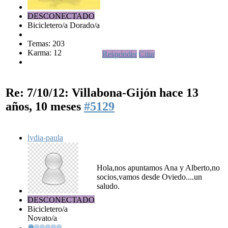
DESCONECTADO
Bicicletero/a Dorado/a
Temas: 203
Karma: 12
Responder
Citar
Re: 7/10/12: Villabona-Gijón
hace 13
años, 10 meses
#5129
lydia-paula
Hola,nos apuntamos Ana y Alberto,no
socios,vamos desde Oviedo....un
saludo.
DESCONECTADO
Bicicletero/a
Novato/a