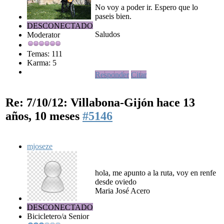
No voy a poder ir. Espero que lo
paseis bien.
DESCONECTADO
Saludos
Moderator
Temas: 111
Karma: 5
Responder
Citar
Re: 7/10/12: Villabona-Gijón
hace 13
años, 10 meses
#5146
mjoseze
hola, me apunto a la ruta, voy en renfe
desde oviedo
Maria José Acero
DESCONECTADO
Bicicletero/a Senior