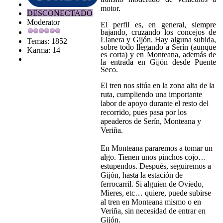
motor.
DESCONECTADO
Moderator
El perfil es, en general, siempre
bajando, cruzando los concejos de
Llanera y Gijón. Hay alguna subida,
Temas: 1852
sobre todo llegando a Serín (aunque
Karma: 14
es corta) y en Monteana, además de
la entrada en Gijón desde Puente
Seco.
El tren nos sitúa en la zona alta de la
ruta, cumpliendo una importante
labor de apoyo durante el resto del
recorrido, pues pasa por los
apeaderos de Serín, Monteana y
Veriña.
En Monteana pararemos a tomar un
algo. Tienen unos pinchos cojo…
estupendos. Después, seguiremos a
Gijón, hasta la estación de
ferrocarril. Si alguien de Oviedo,
Mieres, etc… quiere, puede subirse
al tren en Monteana mismo o en
Veriña, sin necesidad de entrar en
Gijón.