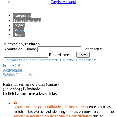
Regístrese aquí
Categorías
Temas Recientes
Reglas
Ayuda
Buscar
Bienvenido,
Invitado
Nombre de Usuario
Contraseña:
Recordarme
Contraseña olvidada?
Nombre de Usuario?
Crear cuenta
Foro ACB
Actividades
Salidas Cicloturistas
Rutas fin semana o 3 días (camas)
(1 viendo) (1) Invitado
CÓMO apuntarse a las salidas
Asumiendo responsabilidades,
la inscripción
en estas rutas
cicloturistas y/o actividades englobadas en nuestro calendario
supone la
aceptación de todas las condiciones
que se