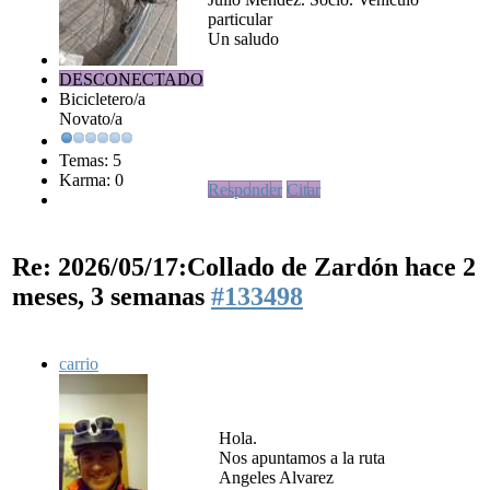
particular
Un saludo
DESCONECTADO
Bicicletero/a
Novato/a
Temas: 5
Karma: 0
Responder
Citar
Re: 2026/05/17:Collado de Zardón
hace 2
meses, 3 semanas
#133498
carrio
Hola.
Nos apuntamos a la ruta
Angeles Alvarez