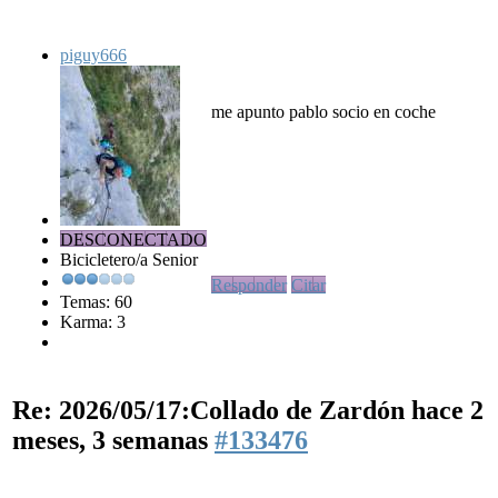
piguy666
me apunto pablo socio en coche
DESCONECTADO
Bicicletero/a Senior
Responder
Citar
Temas: 60
Karma: 3
Re: 2026/05/17:Collado de Zardón
hace 2
meses, 3 semanas
#133476