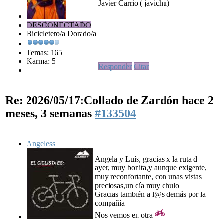
Javier Carrio ( javichu)
DESCONECTADO
Bicicletero/a Dorado/a
Temas: 165
Karma: 5
Responder
Citar
Re: 2026/05/17:Collado de Zardón
hace 2
meses, 3 semanas
#133504
Angeless
Angela y Luís, gracias x la ruta d
ayer, muy bonita,y aunque exigente,
muy reconfortante, con unas vistas
preciosas,un día muy chulo
Gracias también a l@s demás por la
compañía
Nos vemos en otra