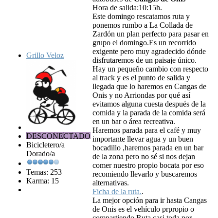
Hora de salida:10:15h.
Este domingo rescatamos ruta y
ponemos rumbo a La Collada de
Zardón un plan perfecto para pasar en
grupo el domingo.Es un recorrido
exigente pero muy agradecido dónde
Grillo Veloz
disfrutaremos de un paisaje único.
Hay un pequeño cambio con respecto
al track y es el punto de salida y
llegada que lo haremos en Cangas de
Onis y no Arriondas por qué así
evitamos alguna cuesta después de la
comida y la parada de la comida será
en un bar o área recreativa.
Haremos parada para el café y muy
DESCONECTADO
importante llevar agua y un buen
Bicicletero/a
bocadillo ,haremos parada en un bar
Dorado/a
de la zona pero no sé si nos dejan
comer nuestro propio bocata por eso
Temas: 253
recomiendo llevarlo y buscaremos
Karma: 15
alternativas.
Ficha de la ruta.
.
La mejor opción para ir hasta Cangas
de Onis es el vehículo prpropio o
compartiendo.Ruta casi toda por