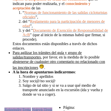
indican para poder realizarla, y el
conocimiento y
aceptación
de las
“
Normas de funcionamiento de las salidas cicloturistas
oficiales
”,
del “
Reglamento para la participación de menores de
edad
”,
y del "
Documento de Exención de Responsabilidad de
AcB
" (que al inicio de la mismas habrá que firmar, si
procede).
Estos documentos están disponibles a través de dichos
enlaces.
Para agilizar los trámites del guía y grupo de
salidas/transportes
, por favor, en la medida de lo posible
abstenerse de cualquier otro comentario no relacionado con
las inscripciones
.
A la hora de apuntarnos
indicaremos
:
Nombre y apellidos
Soy soci@/no soci@
Salgo de tal sitio y si se va a usar qué medio de
transporte anunciado en la excursión (ida y vuelta y
donde se va a coger).
Página:
Responder Tema
Nuevo Tema