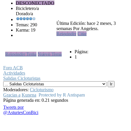
DESCONECTADO
Bicicletero/a
Dorado/a
Última Edición: hace 2 meses, 3
Temas: 290
semanas Por Angeless.
Karma: 19
Responder
Citar
Página:
Responder Tema
Nuevo Tema
1
Foro ACB
Actividades
Salidas Cicloturistas
Moderadores:
Cicloturismo
Gracias a
Kunena
Protected by R Antispam
Página generada en: 0.21 segundos
Tweets por
@AsturiesConBici