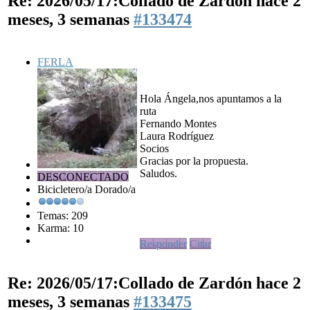
Re: 2026/05/17:Collado de Zardón
hace 2
meses, 3 semanas
#133474
FERLA
Hola Ángela,nos apuntamos a la
ruta
Fernando Montes
Laura Rodríguez
Socios
Gracias por la propuesta.
Saludos.
DESCONECTADO
Bicicletero/a Dorado/a
Temas: 209
Karma: 10
Responder
Citar
Re: 2026/05/17:Collado de Zardón
hace 2
meses, 3 semanas
#133475