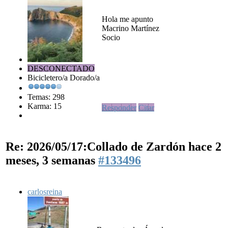
Hola me apunto
Macrino Martínez
Socio
DESCONECTADO
Bicicletero/a Dorado/a
Temas: 298
Karma: 15
Responder
Citar
Re: 2026/05/17:Collado de Zardón
hace 2
meses, 3 semanas
#133496
carlosreina