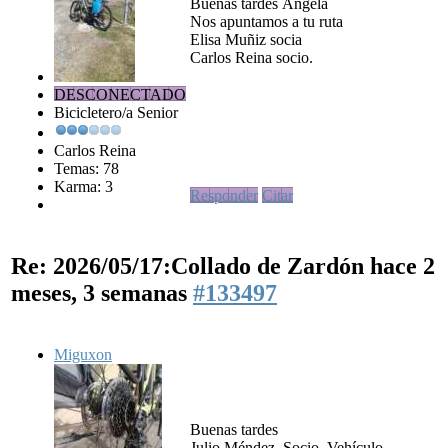
Buenas tardes Ángela
Nos apuntamos a tu ruta
Elisa Muñiz socia
Carlos Reina socio.
DESCONECTADO
Bicicletero/a Senior
Carlos Reina
Temas: 78
Karma: 3
Responder
Citar
Re: 2026/05/17:Collado de Zardón
hace 2
meses, 3 semanas
#133497
Miguxon
Buenas tardes
Julio Méndez. Socio. Vehículo