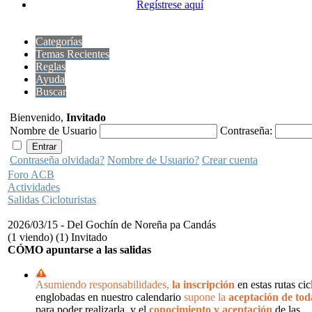
Regístrese aquí
Categorías
Temas Recientes
Reglas
Ayuda
Buscar
Bienvenido,
Invitado
Nombre de Usuario
Contraseña:
Contraseña olvidada?
Nombre de Usuario?
Crear cuenta
Foro ACB
Actividades
Salidas Cicloturistas
2026/03/15 - Del Gochín de Noreña pa Candás
(1 viendo) (1) Invitado
CÓMO apuntarse a las salidas
Asumiendo responsabilidades,
la inscripción
en estas rutas cic
englobadas en nuestro calendario
supone la
aceptación de tod
para poder realizarla, y el
conocimiento y aceptación
de las