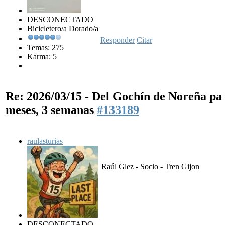
DESCONECTADO
Bicicletero/a Dorado/a
Responder
Citar
Temas: 275
Karma: 5
Re: 2026/03/15 - Del Gochín de Noreña p
meses, 3 semanas
#133189
raulasturias
Raúl Glez - Socio - Tren Gijon
DESCONECTADO