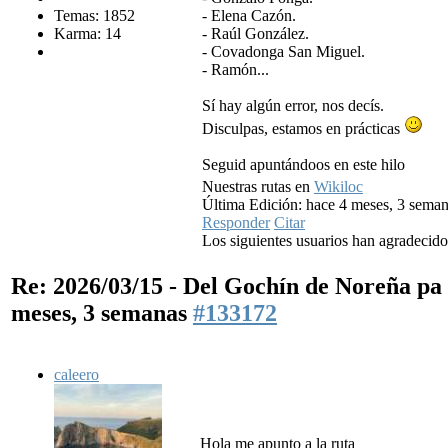
Temas: 1852
- Elena Cazón.
Karma: 14
- Raúl González.
- Covadonga San Miguel.
- Ramón...
Sí hay algún error, nos decís.
Disculpas, estamos en prácticas
Seguid apuntándoos en este hilo
Nuestras rutas en
Wikiloc
Última Edición: hace 4 meses, 3 seman
Responder
Citar
Los siguientes usuarios han agradecid
Re: 2026/03/15 - Del Gochín de Noreña p
meses, 3 semanas
#133172
caleero
Hola me apunto a la ruta