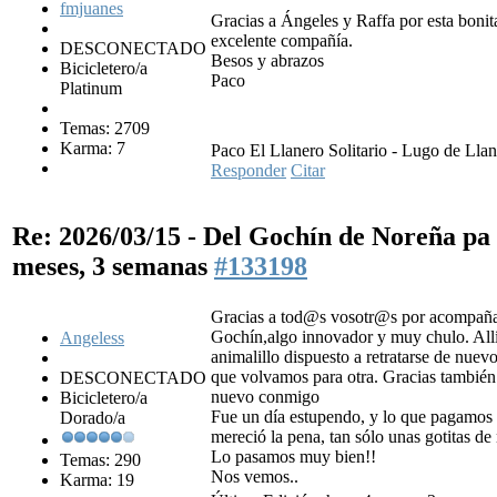
fmjuanes
Gracias a Ángeles y Raffa por esta bonita
excelente compañía.
DESCONECTADO
Besos y abrazos
Bicicletero/a
Paco
Platinum
Temas: 2709
Karma: 7
Paco El Llanero Solitario - Lugo de Llan
Responder
Citar
Re: 2026/03/15 - Del Gochín de Noreña p
meses, 3 semanas
#133198
Gracias a tod@s vosotr@s por acompaña
Gochín,algo innovador y muy chulo. Allí
Angeless
animalillo dispuesto a retratarse de nue
que volvamos para otra. Gracias también
DESCONECTADO
nuevo conmigo
Bicicletero/a
Fue un día estupendo, y lo que pagamos p
Dorado/a
mereció la pena, tan sólo unas gotitas d
Lo pasamos muy bien!!
Temas: 290
Nos vemos..
Karma: 19