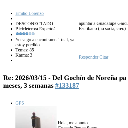
Emilio Lorenzo
apuntar a Guadalupe Garci
DESCONECTADO
Escribano (no socia, creo)
Bicicletero/a Experto/a
Yo salgo a encontrame. Total, ya
estoy perdido
Temas: 85
Karma: 3
Responder
Citar
Re: 2026/03/15 - Del Gochín de Noreña p
meses, 3 semanas
#133187
GPS
Hola, me apunto.
Gonzalo Ponga Suero.