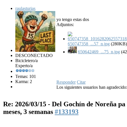
raulasturias
yo tengo estas dos
Adjuntos:
650747358_...57_n.jpg
(280KB)
650642469_...75_n.jpg
(4
DESCONECTADO
Bicicletero/a
Experto/a
Temas: 101
Karma: 2
Responder
Citar
Los siguientes usuarios han agradecido
Re: 2026/03/15 - Del Gochín de Noreña p
meses, 3 semanas
#133193