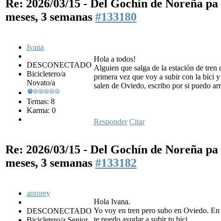
Re: 2026/03/15 - Del Gochín de Noreña p
meses, 3 semanas
#133180
Ivana
Hola a todos!
DESCONECTADO
Alguien que salga de la estación de tren 
Bicicletero/a
primera vez que voy a subir con la bici 
Novato/a
salen de Oviedo, escribo por si puedo ar
Temas: 8
Karma: 0
Responder
Citar
Re: 2026/03/15 - Del Gochín de Noreña p
meses, 3 semanas
#133182
anrorey
Hola Ivana.
Yo voy en tren pero subo en Oviedo. En 
DESCONECTADO
te puedo ayudar a subir tu bici.
Bicicletero/a Senior