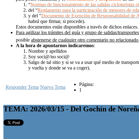
“
Normas de funcionamiento de las salidas cicloturistas of
del “
Reglamento para la participación de menores de ed
y del "
Documento de Exención de Responsabilidad de 
habrá que firmar, si procede).
Estos documentos están disponibles a través de dichos enlaces.
Para agilizar los trámites del guía y grupo de salidas/transportes
posible
abstenerse de cualquier otro comentario no relacionado 
A la hora de apuntarnos
indicaremos
:
Nombre y apellidos
Soy soci@/no soci@
Salgo de tal sitio y si se va a usar qué medio de transpor
y vuelta y donde se va a coger).
Página:
Responder Tema
Nuevo Tema
1
TEMA: 2026/03/15 - Del Gochín de Noreñ