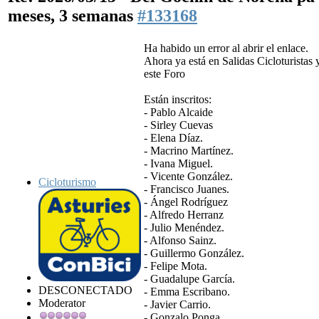
meses, 3 semanas
#133168
Ha habido un error al abrir el enlace.
Ahora ya está en Salidas Cicloturistas y
este Foro
Están inscritos:
- Pablo Alcaide
- Sirley Cuevas
- Elena Díaz.
- Macrino Martínez.
- Ivana Miguel.
- Vicente González.
Cicloturismo
- Francisco Juanes.
- Ángel Rodríguez
- Alfredo Herranz
- Julio Menéndez.
- Alfonso Sainz.
- Guillermo González.
- Felipe Mota.
- Guadalupe García.
DESCONECTADO
- Emma Escribano.
Moderator
- Javier Carrio.
- Gonzalo Ponga.