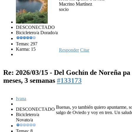
Macrino Martínez
socio
DESCONECTADO
Bicicletero/a Dorado/a
Temas: 297
Karma: 15
Responder
Citar
Re: 2026/03/15 - Del Gochín de Noreña p
meses, 3 semanas
#133173
Ivana
Buenas, yo también quiero apuntarme, so
DESCONECTADO
salgo de Oviedo y voy en tren. Un salud
Bicicletero/a
Novato/a
Temas: 8