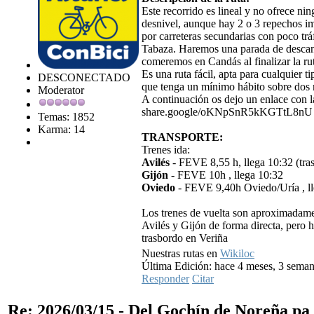
Este recorrido es lineal y no ofrece nin
desnivel, aunque hay 2 o 3 repechos im
por carreteras secundarias con poco trá
Tabaza. Haremos una parada de descan
comeremos en Candás al finalizar la ru
Es una ruta fácil, apta para cualquier t
DESCONECTADO
que tenga un mínimo hábito sobre dos 
Moderator
A continuación os dejo un enlace con la
share.google/oKNpSnR5kKGTtL8nU
Temas: 1852
Karma: 14
TRANSPORTE:
Trenes ida:
Avilés
- FEVE 8,55 h, llega 10:32 (tra
Gijón
- FEVE 10h , llega 10:32
Oviedo
- FEVE 9,40h Oviedo/Uría , ll
Los trenes de vuelta son aproximadame
Avilés y Gijón de forma directa, pero 
trasbordo en Veriña
Nuestras rutas en
Wikiloc
Última Edición: hace 4 meses, 3 seman
Responder
Citar
Re: 2026/03/15 - Del Gochín de Noreña p