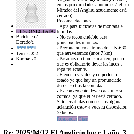
en las proximidades aunque está el bar
Mirador del Angliru actualmente está
cerrado).
Recomendaciones:
- Apta para bicicletas de montaña e
DESCONECTADO
híbridas.
Bicicletero/a
- No es recomendable para
Dorado/a
principiantes ni niños.
- Precaución en el tramo de la N-630
que atravesamos (unos 7 km)
Temas: 252
- Pasamos un túnel sin arcén, por lo
Karma: 20
que es obligatorio llevar las luces y
ropa reflectante.
- Frenos revisados y en perfecto
estado ya que hay un pronunciado
descenso tras la comida.
- Es conveniente llevar cada uno su
comida, ya que el bar está cerrado.
Si tenéis dudas o necesitáis alguna
aclaración estoy a vuestra disposición.
Saludos.
Responder
Citar
Re: 2025/04/12 El Anglirín
hace 1 año, 3