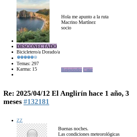
Hola me apunto a la ruta
Macrino Martínez
socio
DESCONECTADO
Bicicletero/a Dorado/a
Temas: 297
Karma: 15
Responder
Citar
Re: 2025/04/12 El Anglirín
hace 1 año, 3
meses
#132181
ZZ
Buenas noches.
Las condiciones meteorológicas