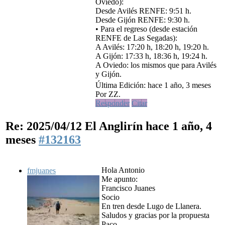
Oviedo):
Desde Avilés RENFE: 9:51 h.
Desde Gijón RENFE: 9:30 h.
• Para el regreso (desde estación
RENFE de Las Segadas):
A Avilés: 17:20 h, 18:20 h, 19:20 h.
A Gijón: 17:33 h, 18:36 h, 19:24 h.
A Oviedo: los mismos que para Avilés
y Gijón.
Última Edición: hace 1 año, 3 meses
Por ZZ.
Responder
Citar
Re: 2025/04/12 El Anglirín
hace 1 año, 4
meses
#132163
Hola Antonio
fmjuanes
Me apunto:
Francisco Juanes
Socio
En tren desde Lugo de Llanera.
Saludos y gracias por la propuesta
Paco