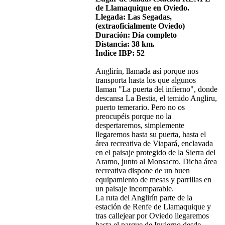
de Llamaquique en Oviedo.
Llegada: Las Segadas,
(extraoficialmente Oviedo)
Duración: Día completo
Distancia: 38 km.
Índice IBP: 52
Anglirín, llamada así porque nos
transporta hasta los que algunos
llaman "La puerta del infierno", donde
descansa La Bestia, el temido Angliru,
puerto temerario. Pero no os
preocupéis porque no la
despertaremos, simplemente
llegaremos hasta su puerta, hasta el
área recreativa de Viapará, enclavada
en el paisaje protegido de la Sierra del
Aramo, junto al Monsacro. Dicha área
recreativa dispone de un buen
equipamiento de mesas y parrillas en
un paisaje incomparable.
La ruta del Anglirín parte de la
estación de Renfe de Llamaquique y
tras callejear por Oviedo llegaremos
hasta el parque de Invierno desde