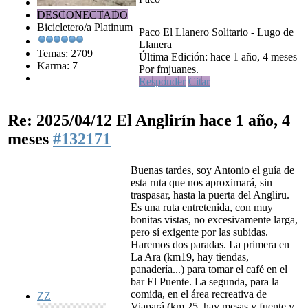
DESCONECTADO
Bicicletero/a Platinum
Paco El Llanero Solitario - Lugo de
Llanera
Temas: 2709
Última Edición: hace 1 año, 4 meses
Karma: 7
Por fmjuanes.
Responder
Citar
Re: 2025/04/12 El Anglirín
hace 1 año, 4
meses
#132171
Buenas tardes, soy Antonio el guía de
esta ruta que nos aproximará, sin
traspasar, hasta la puerta del Angliru.
Es una ruta entretenida, con muy
bonitas vistas, no excesivamente larga,
pero sí exigente por las subidas.
Haremos dos paradas. La primera en
La Ara (km19, hay tiendas,
panadería...) para tomar el café en el
bar El Puente. La segunda, para la
comida, en el área recreativa de
ZZ
Viapará (km 25, hay mesas y fuente y