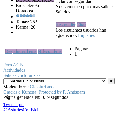
DESCONECTADO
ciclar con seguridad.
Bicicletero/a
Nos vemos en próximas salidas.
Dorado/a
Saludos.
Temas: 252
Responder
Citar
Karma: 20
Los siguientes usuarios han
agradecido:
fmjuanes
Página:
Responder Tema
Nuevo Tema
1
Foro ACB
Actividades
Salidas Cicloturistas
Moderadores:
Cicloturismo
Gracias a
Kunena
Protected by R Antispam
Página generada en: 0.19 segundos
Tweets por
@AsturiesConBici