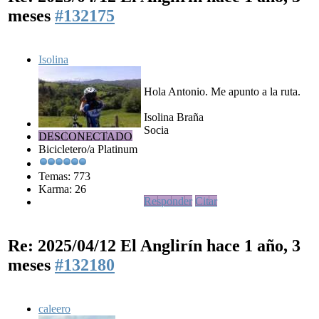
meses
#132175
Isolina
Hola Antonio. Me apunto a la ruta.
Isolina Braña
Socia
DESCONECTADO
Bicicletero/a Platinum
Temas: 773
Karma: 26
Responder
Citar
Re: 2025/04/12 El Anglirín
hace 1 año, 3
meses
#132180
caleero