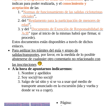
indican para poder realizarla, y el
conocimiento y
aceptación
de las
“
Normas de funcionamiento de las salidas cicloturistas
oficiales
”,
del “
Reglamento para la participación de menores de
edad
”,
y del "
Documento de Exención de Responsabilidad de
AcB
" (que al inicio de la mismas habrá que firmar, si
procede).
Estos documentos están disponibles a través de dichos
enlaces.
Para agilizar los trámites del guía y grupo de
salidas/transportes
, por favor, en la medida de lo posible
abstenerse de cualquier otro comentario no relacionado con
las inscripciones
.
A la hora de apuntarnos
indicaremos
:
Nombre y apellidos
Soy soci@/no soci@
Salgo de tal sitio y si se va a usar qué medio de
transporte anunciado en la excursión (ida y vuelta y
donde se va a coger).
Página:
Responder Tema
Nuevo Tema