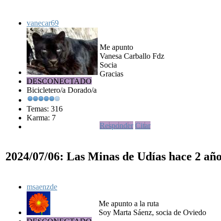
vanecar69
Me apunto
Vanesa Carballo Fdz
Socia
Gracias
DESCONECTADO
Bicicletero/a Dorado/a
Temas: 316
Karma: 7
Responder
Citar
2024/07/06: Las Minas de Udías
hace 2 añ
msaenzde
Me apunto a la ruta
Soy Marta Sáenz, socia de Oviedo