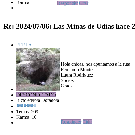
Karma: 1
Responder
Citar
Re: 2024/07/06: Las Minas de Udías
hace 2
FERLA
Hola chicas, nos apuntamos a la ruta
Fernando Montes
Laura Rodríguez
Socios
Gracias.
DESCONECTADO
Bicicletero/a Dorado/a
Temas: 209
Karma: 10
Responder
Citar