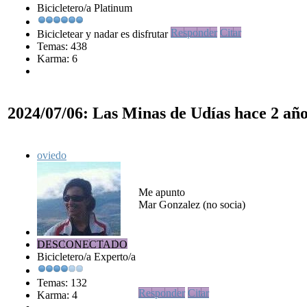
Bicicletero/a Platinum
Responder
Citar
Bicicletear y nadar es disfrutar
Temas: 438
Karma: 6
2024/07/06: Las Minas de Udías
hace 2 añ
oviedo
Me apunto
Mar Gonzalez (no socia)
DESCONECTADO
Bicicletero/a Experto/a
Temas: 132
Responder
Citar
Karma: 4