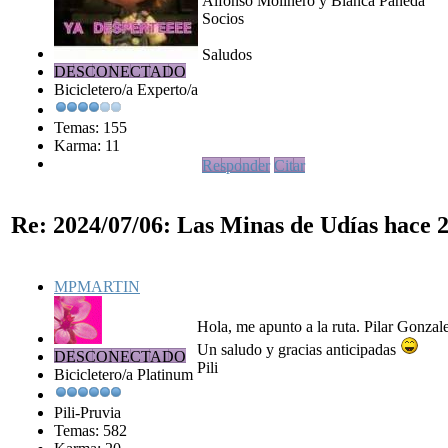
Alfonso Molinero y Blanca Pañeda
Socios
Saludos
DESCONECTADO
Bicicletero/a Experto/a
Temas: 155
Karma: 11
Responder
Citar
Re: 2024/07/06: Las Minas de Udías
hace 2
MPMARTIN
Hola, me apunto a la ruta. Pilar Gonza
Un saludo y gracias anticipadas
DESCONECTADO
Pili
Bicicletero/a Platinum
Pili-Pruvia
Temas: 582