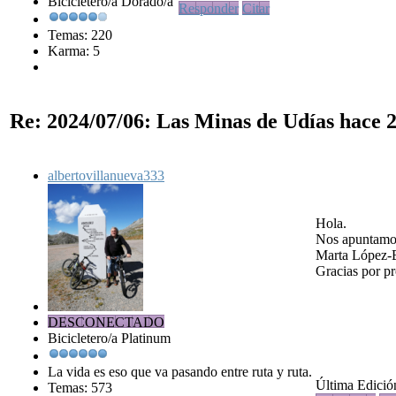
Bicicletero/a Dorado/a
Responder
Citar
Temas: 220
Karma: 5
Re: 2024/07/06: Las Minas de Udías
hace 2
albertovillanueva333
Hola.
Nos apuntamo
Marta López-B
Gracias por p
DESCONECTADO
Bicicletero/a Platinum
La vida es eso que va pasando entre ruta y ruta.
Última Edición
Temas: 573