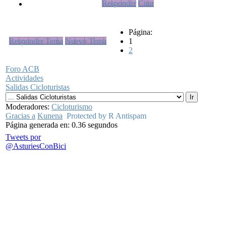
Responder
Citar
Página:
Responder Tema
Nuevo Tema
1
2
Foro ACB
Actividades
Salidas Cicloturistas
Moderadores:
Cicloturismo
Gracias a
Kunena
Protected by R Antispam
Página generada en: 0.36 segundos
Tweets por
@AsturiesConBici