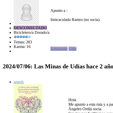
Apunto a :
Inmcaculada Ramos (no socia).
DESCONECTADO
Bicicletero/a Dorado/a
Temas: 283
Karma: 16
Responder
Citar
2024/07/06: Las Minas de Udías
hace 2 añ
angels
Hola
Me apunto a esta ruta y a pa
Ángeles Ordás socia.