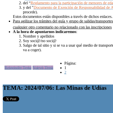
del “
Reglamento para la participación de menores de ed
y del "
Documento de Exención de Responsabilidad de 
procede).
Estos documentos están disponibles a través de dichos enlaces.
Para agilizar los trámites del guía y grupo de salidas/transportes
cualquier otro comentario no relacionado con las inscripciones
A la hora de apuntarnos
indicaremos
:
Nombre y apellidos
Soy soci@/no soci@
Salgo de tal sitio y si se va a usar qué medio de transpo
va a coger).
Página:
Responder Tema
Nuevo Tema
1
2
TEMA: 2024/07/06: Las Minas de Udías