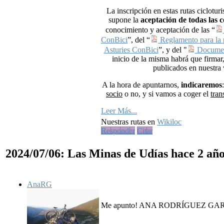
La inscripción en estas rutas ciclotur
supone la
aceptación de todas las 
conocimiento y aceptación de las “
ConBici
”, del “
Reglamento para la p
Asturies ConBici
”, y del "
Document
inicio de la misma habrá que firmar
publicados en nuestra 
A la hora de apuntarnos,
indicaremos
socio
o no, y si vamos a coger el
tran
Leer Más...
Nuestras rutas en
Wikiloc
Responder
Citar
2024/07/06: Las Minas de Udías
hace 2 añ
AnaRG
Me apunto! ANA RODRÍGUEZ GARRIDO.