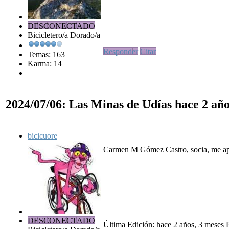
DESCONECTADO
Bicicletero/a Dorado/a
Responder
Citar
Temas: 163
Karma: 14
2024/07/06: Las Minas de Udías
hace 2 añ
bicicuore
Carmen M Gómez Castro, socia, me apun
DESCONECTADO
Última Edición: hace 2 años, 3 meses P