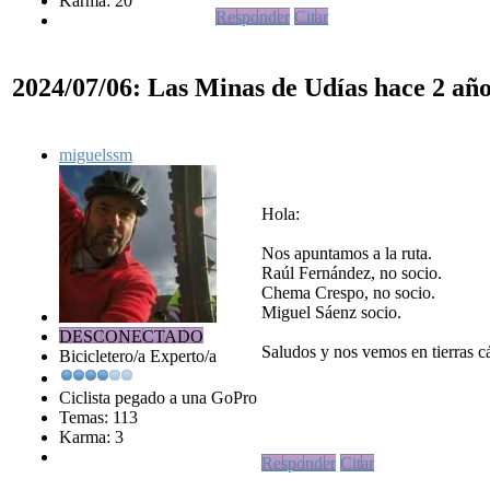
Karma: 20
Responder
Citar
2024/07/06: Las Minas de Udías
hace 2 añ
miguelssm
Hola:
Nos apuntamos a la ruta.
Raúl Fernández, no socio.
Chema Crespo, no socio.
Miguel Sáenz socio.
DESCONECTADO
Saludos y nos vemos en tierras c
Bicicletero/a Experto/a
Ciclista pegado a una GoPro
Temas: 113
Karma: 3
Responder
Citar