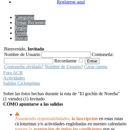
Regístrese aquí
Categorías
Temas Recientes
Reglas
Ayuda
Buscar
Bienvenido,
Invitado
Nombre de Usuario
Contraseña:
Recordarme
Contraseña olvidada?
Nombre de Usuario?
Crear cuenta
Foro ACB
Actividades
Salidas Cicloturistas
Sobre las fotos hechas durante la ruta de "El gochín de Noreña"
(1 viendo) (1) Invitado
CÓMO apuntarse a las salidas
Asumiendo responsabilidades,
la inscripción
en estas rutas
cicloturistas y/o actividades englobadas en nuestro calendario
supone la
aceptación de todas las condiciones
que se