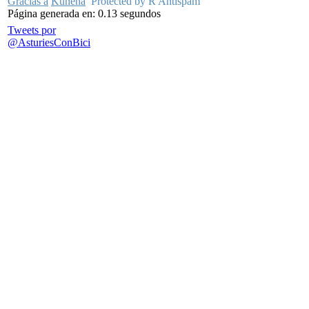
Gracias a
Kunena
Protected by R Antispam
Página generada en: 0.13 segundos
Tweets por
@AsturiesConBici