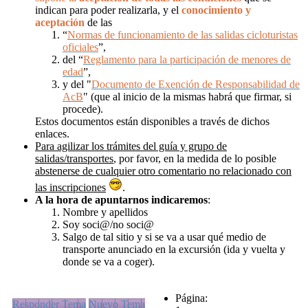
indican para poder realizarla, y el
conocimiento y
aceptación
de las
“
Normas de funcionamiento de las salidas cicloturistas
oficiales
”,
del “
Reglamento para la participación de menores de
edad
”,
y del "
Documento de Exención de Responsabilidad de
AcB
" (que al inicio de la mismas habrá que firmar, si
procede).
Estos documentos están disponibles a través de dichos
enlaces.
Para agilizar los trámites del guía y grupo de
salidas/transportes
, por favor, en la medida de lo posible
abstenerse de cualquier otro comentario no relacionado con
las inscripciones
.
A la hora de apuntarnos
indicaremos
:
Nombre y apellidos
Soy soci@/no soci@
Salgo de tal sitio y si se va a usar qué medio de
transporte anunciado en la excursión (ida y vuelta y
donde se va a coger).
Página:
Responder Tema
Nuevo Tema