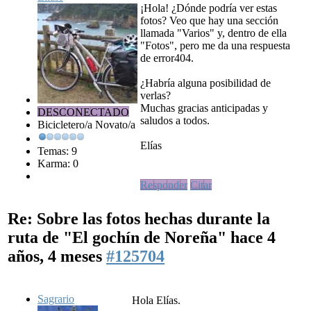
¡Hola! ¿Dónde podría ver estas
fotos? Veo que hay una sección
llamada "Varios" y, dentro de ella
"Fotos", pero me da una respuesta
de error404.
¿Habría alguna posibilidad de
verlas?
Muchas gracias anticipadas y
DESCONECTADO
saludos a todos.
Bicicletero/a Novato/a
Elías
Temas: 9
Karma: 0
Responder
Citar
Re: Sobre las fotos hechas durante la
ruta de "El gochín de Noreña"
hace 4
años, 4 meses
#125704
Sagrario
Hola Elías.