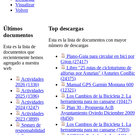
Visualizar
Volver
Últimos
Top descargas
documentos
Esta es la lista de documentos con mayor
número de descargas
Esta es la lista de
documentos que
Plano-Guia para circular en bici por
recientemente hemos
Gijon (27417)
agregado a nuestra
Libro "25 rutas de cicloturismo de
web
alforjas por Asturias" (Asturies ConBic
(24375)
Actividades
2026 (1336)
Manual GPS Garmin Montana 600
(12321)
Actividades
2025 (1596)
Los Cambios de la Bicicleta 2. La
herramienta para no cansarse (10417)
Actividades
2024 (3247)
Plan 30 - Propuesta AcB
Ayuntamiento Oviedo Diciembre 2009
Actividades
(8450)
2023 (3899)
Los Cambios de la Bicicleta 1. La
Seguro de
herramienta para no cansarse (7593)
responsabilidad