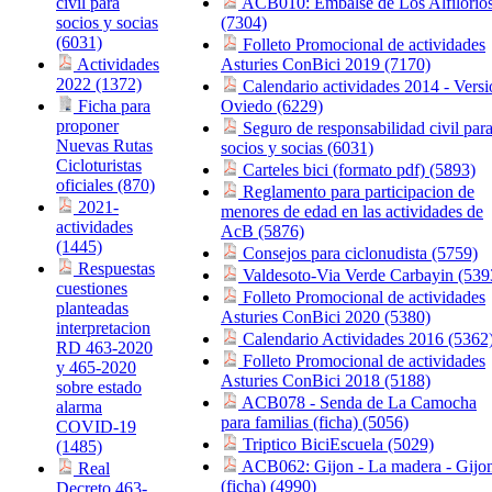
civil para
ACB010: Embalse de Los Alfilorio
socios y socias
(7304)
(6031)
Folleto Promocional de actividades
Actividades
Asturies ConBici 2019 (7170)
2022 (1372)
Calendario actividades 2014 - Versi
Ficha para
Oviedo (6229)
proponer
Seguro de responsabilidad civil par
Nuevas Rutas
socios y socias (6031)
Cicloturistas
Carteles bici (formato pdf) (5893)
oficiales (870)
Reglamento para participacion de
2021-
menores de edad en las actividades de
actividades
AcB (5876)
(1445)
Consejos para ciclonudista (5759)
Respuestas
Valdesoto-Via Verde Carbayin (539
cuestiones
Folleto Promocional de actividades
planteadas
Asturies ConBici 2020 (5380)
interpretacion
Calendario Actividades 2016 (5362
RD 463-2020
Folleto Promocional de actividades
y 465-2020
Asturies ConBici 2018 (5188)
sobre estado
ACB078 - Senda de La Camocha
alarma
para familias (ficha) (5056)
COVID-19
Triptico BiciEscuela (5029)
(1485)
ACB062: Gijon - La madera - Gijo
Real
(ficha) (4990)
Decreto 463-