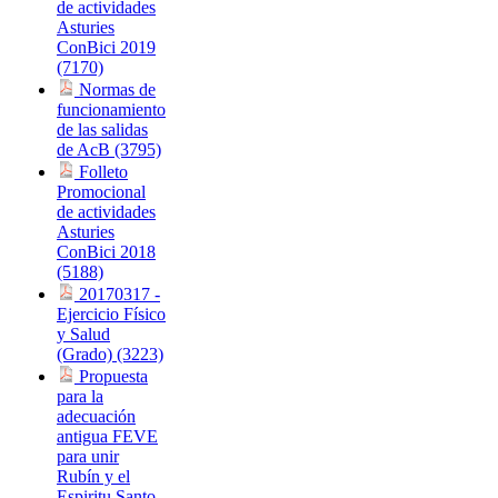
de actividades
Asturies
ConBici 2019
(7170)
Normas de
funcionamiento
de las salidas
de AcB (3795)
Folleto
Promocional
de actividades
Asturies
ConBici 2018
(5188)
20170317 -
Ejercicio Físico
y Salud
(Grado) (3223)
Propuesta
para la
adecuación
antigua FEVE
para unir
Rubín y el
Espiritu Santo