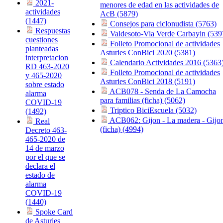
2021-
menores de edad en las actividades de
actividades
AcB (5879)
(1447)
Consejos para ciclonudista (5763)
Respuestas
Valdesoto-Via Verde Carbayin (539
cuestiones
Folleto Promocional de actividades
planteadas
Asturies ConBici 2020 (5381)
interpretacion
Calendario Actividades 2016 (5363
RD 463-2020
Folleto Promocional de actividades
y 465-2020
Asturies ConBici 2018 (5191)
sobre estado
ACB078 - Senda de La Camocha
alarma
para familias (ficha) (5062)
COVID-19
Triptico BiciEscuela (5032)
(1492)
ACB062: Gijon - La madera - Gijo
Real
(ficha) (4994)
Decreto 463-
465-2020 de
14 de marzo
por el que se
declara el
estado de
alarma
COVID-19
(1440)
Spoke Card
de Asturies