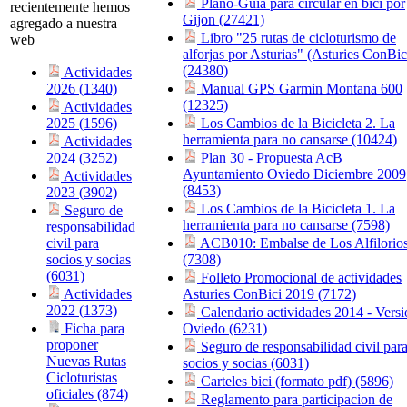
Plano-Guia para circular en bici por
recientemente hemos
Gijon (27421)
agregado a nuestra
Libro "25 rutas de cicloturismo de
web
alforjas por Asturias" (Asturies ConBic
(24380)
Actividades
2026 (1340)
Manual GPS Garmin Montana 600
(12325)
Actividades
2025 (1596)
Los Cambios de la Bicicleta 2. La
herramienta para no cansarse (10424)
Actividades
2024 (3252)
Plan 30 - Propuesta AcB
Ayuntamiento Oviedo Diciembre 2009
Actividades
(8453)
2023 (3902)
Los Cambios de la Bicicleta 1. La
Seguro de
herramienta para no cansarse (7598)
responsabilidad
civil para
ACB010: Embalse de Los Alfilorio
socios y socias
(7308)
(6031)
Folleto Promocional de actividades
Actividades
Asturies ConBici 2019 (7172)
2022 (1373)
Calendario actividades 2014 - Versi
Ficha para
Oviedo (6231)
proponer
Seguro de responsabilidad civil par
Nuevas Rutas
socios y socias (6031)
Cicloturistas
Carteles bici (formato pdf) (5896)
oficiales (874)
Reglamento para participacion de