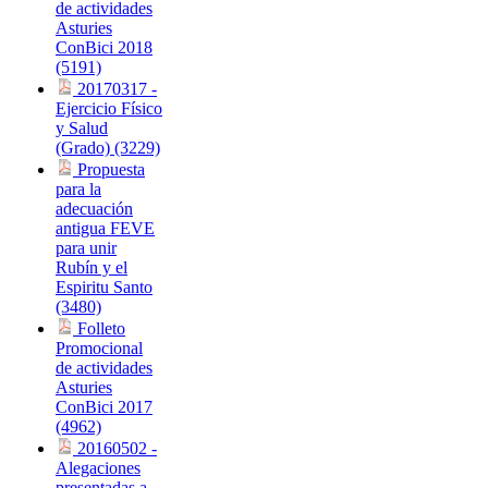
de actividades
Asturies
ConBici 2018
(5191)
20170317 -
Ejercicio Físico
y Salud
(Grado) (3229)
Propuesta
para la
adecuación
antigua FEVE
para unir
Rubín y el
Espiritu Santo
(3480)
Folleto
Promocional
de actividades
Asturies
ConBici 2017
(4962)
20160502 -
Alegaciones
presentadas a