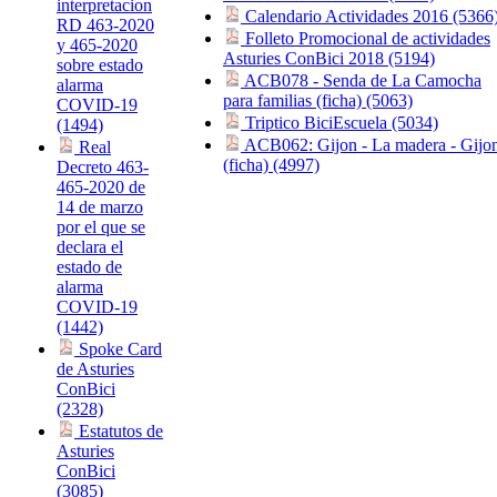
interpretacion
Calendario Actividades 2016 (5366
RD 463-2020
Folleto Promocional de actividades
y 465-2020
Asturies ConBici 2018 (5194)
sobre estado
ACB078 - Senda de La Camocha
alarma
para familias (ficha) (5063)
COVID-19
Triptico BiciEscuela (5034)
(1494)
ACB062: Gijon - La madera - Gijo
Real
(ficha) (4997)
Decreto 463-
465-2020 de
14 de marzo
por el que se
declara el
estado de
alarma
COVID-19
(1442)
Spoke Card
de Asturies
ConBici
(2328)
Estatutos de
Asturies
ConBici
(3085)