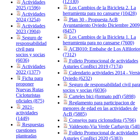
(12330)
Actividades
2025 (1596)
Los Cambios de la Bicicleta 2. La
herramienta para no cansarse (10428)
Actividades
2024 (3254)
Plan 30 - Propuesta AcB
Ayuntamiento Oviedo Diciembre 2009
Actividades
(8457)
2023 (3904)
Los Cambios de la Bicicleta 1. La
Seguro de
herramienta para no cansarse (7600)
responsabilidad
civil para
ACB010: Embalse de Los Alfilorio
socios y socias
(7312)
(6036)
Folleto Promocional de actividades
Actividades
Asturies ConBici 2019 (7174)
2022 (1377)
Calendario actividades 2014 - Versi
Ficha para
Oviedo (6232)
proponer
Seguro de responsabilidad civil par
Nuevas Rutas
socios y socias (6036)
Cicloturistas
Carteles bici (formato pdf) (5898)
oficiales (875)
Reglamento para participacion de
2021-
menores de edad en las actividades de
actividades
AcB (5885)
(1449)
Consejos para ciclonudista (5766)
Respuestas
Valdesoto-Via Verde Carbayin (540
cuestiones
Folleto Promocional de actividades
planteadas
Asturies ConBici 2020 (5383)