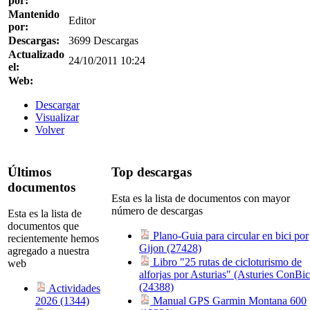
por:
Mantenido
Editor
por:
Descargas:
3699 Descargas
Actualizado
24/10/2011 10:24
el:
Web:
Descargar
Visualizar
Volver
Últimos
Top descargas
documentos
Esta es la lista de documentos con mayor
número de descargas
Esta es la lista de
documentos que
Plano-Guia para circular en bici por
recientemente hemos
Gijon (27428)
agregado a nuestra
Libro "25 rutas de cicloturismo de
web
alforjas por Asturias" (Asturies ConBic
(24388)
Actividades
2026 (1344)
Manual GPS Garmin Montana 600