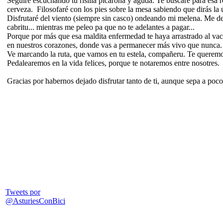
Seguiré escuchando tu risilla picarona y aguda. Te buscaré para esa 
cerveza. Filosofaré con los pies sobre la mesa sabiendo que dirás la 
Disfrutaré del viento (siempre sin casco) ondeando mi melena. Me de
cabritu... mientras me peleo pa que no te adelantes a pagar...
Porque por más que esa maldita enfermedad te haya arrastrado al vac
en nuestros corazones, donde vas a permanecer más vivo que nunca.
Ve marcando la ruta, que vamos en tu estela, compañeru. Te quere
Pedalearemos en la vida felices, porque te notaremos entre nosotres.
Gracias por habernos dejado disfrutar tanto de ti, aunque sepa a poc
Tweets por
@AsturiesConBici