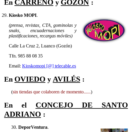
CARREÑO
GOZÓN
En
y
:
Kiosko MOPI
.
(prensa, revistas, CTA, gominolas y
snaks, encuadernaciones y
plastificaciones, recargas móviles)
Calle La Cruz 2, Luanco (Gozón)
Tfn. 985 88 08 35
Email:
Kioskomopi [@] telecable.es
OVIEDO
AVILÉS
En
y
:
(
sin tiendas que colaboren de momento......
)
CONCEJO DE SANTO
En el
ADRIANO
:
DeporVentura
.