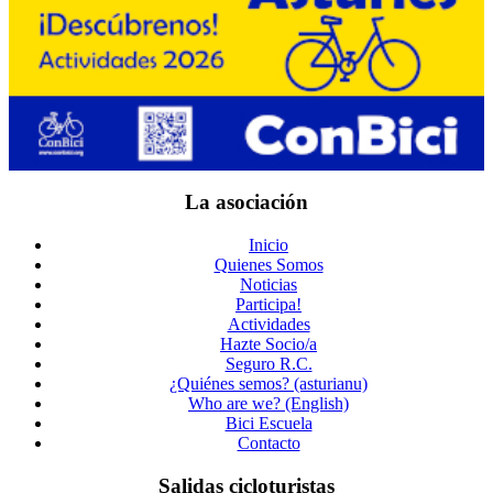
La asociación
Inicio
Quienes Somos
Noticias
Participa!
Actividades
Hazte Socio/a
Seguro R.C.
¿Quiénes semos? (asturianu)
Who are we? (English)
Bici Escuela
Contacto
Salidas cicloturistas