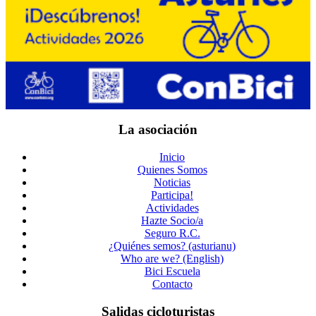
La asociación
Inicio
Quienes Somos
Noticias
Participa!
Actividades
Hazte Socio/a
Seguro R.C.
¿Quiénes semos? (asturianu)
Who are we? (English)
Bici Escuela
Contacto
Salidas cicloturistas