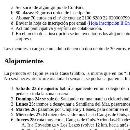
Ser socio de algún grupo de ConBici.
80 plazas: Riguroso orden de inscripción.
Abonar 70 euros en el nº de cuenta: 2100 6280 22 0200007900 
Enviar la hoja de inscripción por email (
Hoja Inscripción II En
Actitud participativa y espíritu de colaboración.
En el precio de la inscripción se incluyen todos los alojamient
sorpresa.
Los menores a cargo de un adulto tienen un descuento de 30 euros, es
Alojamientos
La pernocta en Gijón es en la Casa Gubbio, la misma que en los “I E
No será necesario acarrearla toda la semana, se podrá cargar en la fur
Sábado 23 de agosto:
habrá alojamiento en un colegio del 
pedalear toda la zona costera.
Domingo 24:
se sale de Santander en una marcha cicloreivindi
Lunes 25:
iremos a desayunar a Santillana del Mar, pasaremos
Martes 26:
pasamos por Unquera y Llanes, para dormir en el 
Miércoles 27:
El miércoles saldremos hacia Cangas de Onís, r
Jueves 28:
ruta muy corta, Cangas de Onís-Arriondas-Ribadese
Ir a Covadonga y Los Lagos (volver 12 km. hacia atrás 