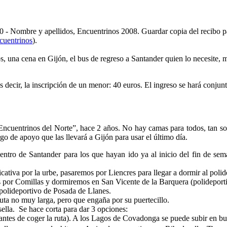
- Nombre y apellidos, Encuentrinos 2008. Guardar copia del recibo pa
cuentrinos
).
os, una cena en Gijón, el bus de regreso a Santander quien lo necesite, m
 decir, la inscripción de un menor: 40 euros. El ingreso se hará conjunt
ncuentrinos del Norte”, hace 2 años. No hay camas para todos, tan solo
go de apoyo que las llevará a Gijón para usar el último día.
centro de Santander para los que hayan ido ya al inicio del fin de s
cativa por la urbe, pasaremos por Liencres para llegar a dormir al polid
 por Comillas y dormiremos en San Vicente de la Barquera (polideporti
polideportivo de Posada de Llanes.
uta no muy larga, pero que engaña por su puertecillo.
lla. Se hace corta para dar 3 opciones:
antes de coger la ruta). A los Lagos de Covadonga se puede subir en 