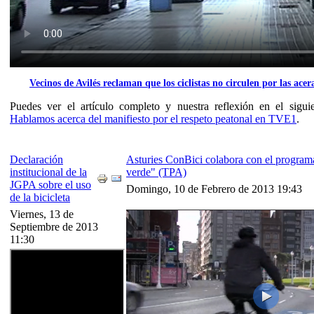
Vecinos de Avilés reclaman que los ciclistas no circulen por las acer
Puedes ver el artículo completo y nuestra reflexión en el sigui
Hablamos acerca del manifiesto por el respeto peatonal en TVE1
.
Declaración
Asturies ConBici colabora con el progra
institucional de la
verde" (TPA)
JGPA sobre el uso
Domingo, 10 de Febrero de 2013 19:43
de la bicicleta
Viernes, 13 de
Septiembre de 2013
11:30