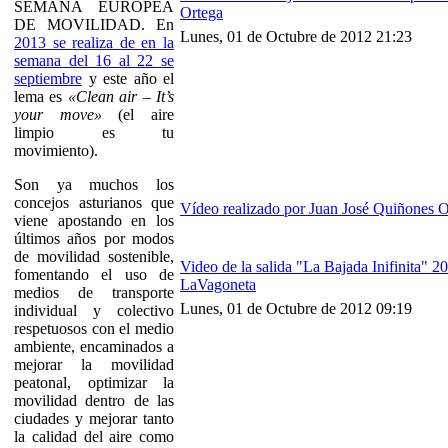
SEMANA EUROPEA
Ortega
DE MOVILIDAD. En
Lunes, 01 de Octubre de 2012 21:23
2013 se realiza de en la
semana del 16 al 22 se
septiembre
y este año el
lema es
«Clean air – It’s
your move»
(el aire
limpio es tu
movimiento).
Son ya muchos los
concejos asturianos que
Vídeo realizado por Juan José Quiñones O
viene apostando en los
últimos años por modos
de movilidad sostenible,
Video de la salida "La Bajada Inifinita" 2
fomentando el uso de
LaVagoneta
medios de transporte
Lunes, 01 de Octubre de 2012 09:19
individual y colectivo
respetuosos con el medio
ambiente, encaminados a
mejorar la movilidad
peatonal, optimizar la
movilidad dentro de las
ciudades y mejorar tanto
la calidad del aire como