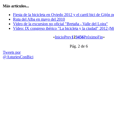
Más artículos...
Fiesta de la bicicleta en Oviedo 2012 y el carril bici de Gijón 
Ruta del Alba en mayo del 2010
Video de la excursion no oficial "Bretaña - Valle del Loira"
Vídeo: IX congreso ibérico "La bicicleta y la ciudad" 2012 (Mu
«
Inicio
Prev
1
2
3
4
5
6
Próximo
Fin
»
Pág. 2 de 6
Tweets por
@AsturiesConBici