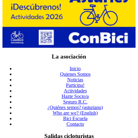
La asociación
Inicio
Quienes Somos
Noticias
Participa!
Actividades
Hazte Socio/a
Seguro R.C.
¿Quiénes semos? (asturianu)
Who are we? (English)
Bici Escuela
Contacto
Salidas cicloturistas