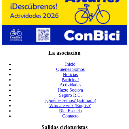
La asociación
Inicio
Quienes Somos
Noticias
Participa!
Actividades
Hazte Socio/a
Seguro R.C.
¿Quiénes semos? (asturianu)
Who are we? (English)
Bici Escuela
Contacto
Salidas cicloturistas