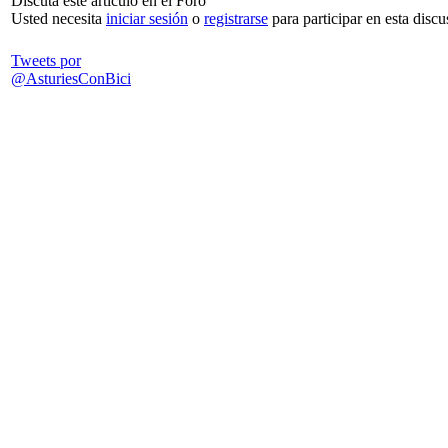
Discuta este artículo en el Foro
Usted necesita
iniciar sesión
o
registrarse
para participar en esta discu
Tweets por
@AsturiesConBici