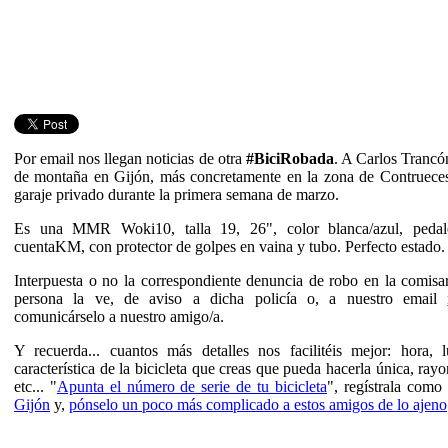
Por email nos llegan noticias de otra
#BiciRobada
. A Carlos Trancó
de montaña en Gijón, más concretamente en la zona de Contrueces
garaje privado durante la primera semana de marzo.
Es una MMR Woki10, talla 19, 26", color blanca/azul, pedale
cuentaKM, con protector de golpes en vaina y tubo. Perfecto estad
Interpuesta o no la correspondiente denuncia de robo en la comisa
persona la ve, de aviso a dicha policía o, a nuestro email
comunicárselo a nuestro amigo/a.
Y recuerda... cuantos más detalles nos facilitéis mejor: hora, 
característica de la bicicleta que creas que pueda hacerla única, ray
etc... "
Apunta el número de serie de tu bicicleta
", regístrala com
Gijón
y,
pónselo un poco más complicado a estos amigos de lo ajeno