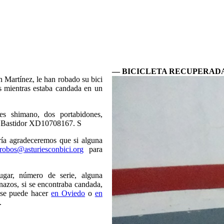
— BICICLETA RECUPERAD
n Martínez, le han robado su bici
 mientras estaba candada en un
s shimano, dos portabidones,
o. Bastidor XD10708167. S
ría agradeceremos que si alguna
robos@asturiesconbici.org
para
lugar, número de serie, alguna
onazos, si se encontraba candada,
o se puede hacer
en Oviedo
o
en
.