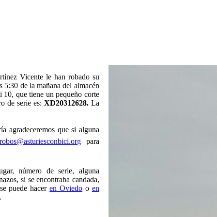
rtínez Vicente le han robado su
las 5:30 de la mañana del almacén
 10, que tiene un pequeño corte
ro de serie es:
XD20312628.
La
ría agradeceremos que si alguna
robos@asturiesconbici.org
para
lugar, número de serie, alguna
onazos, si se encontraba candada,
o se puede hacer
en Oviedo
o
en
.