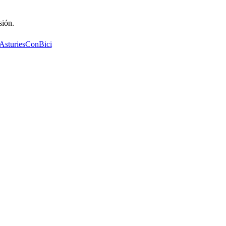
sión.
AsturiesConBici