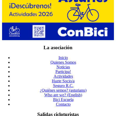
La asociación
Inicio
Quienes Somos
Noticias
Participa!
Actividades
Hazte Socio/a
Seguro R.C.
¿Quiénes semos? (asturianu)
Who are we? (English)
Bici Escuela
Contacto
Salidas cicloturistas