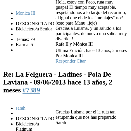
Hola, estoy con Paco, ruta muy
guapa! El tiempo muy aceptable,
respetàndonos a lo largo del recorrido,
Monica III
al igual que el de los "montajes" no?
(esto para Manu...jeje)
DESCONECTADO
Gracias a Luisma, y un saludo a los
Bicicletero/a Senior
participantes, de nuevo una salida muy
divertida!
Temas: 79
Rafa II y Mónica III
Karma: 5
Última Edición: hace 13 años, 2 meses
Por Monica III.
Responder
Citar
Re: La Felguera - Ladines - Pola De
Laviana - 09/06/2013
hace 13 años, 2
meses
#7389
sarah
Gracias Luisma por el la ruta tan
estupenda que nos has preparado.
DESCONECTADO
Sarah
Bicicletero/a
Platinum