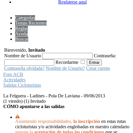
Regístrese aquí
Categorías
Temas Recientes
Reglas
Ayuda
Buscar
Bienvenido,
Invitado
Nombre de Usuario
Contraseña:
Recordarme
Contraseña olvidada?
Nombre de Usuario?
Crear cuenta
Foro ACB
Actividades
Salidas Cicloturistas
La Felguera - Ladines - Pola De Laviana - 09/06/2013
(1 viendo) (1) Invitado
CÓMO apuntarse a las salidas
Asumiendo responsabilidades,
la inscripción
en estas rutas
cicloturistas y/o actividades englobadas en nuestro calendario
supone la
aceptación de todas las condiciones
que se