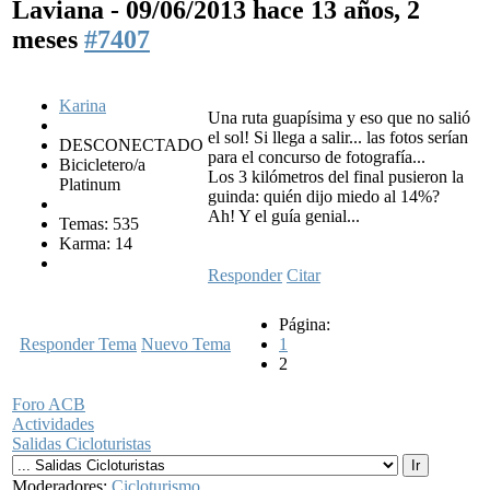
Laviana - 09/06/2013
hace 13 años, 2
meses
#7407
Karina
Una ruta guapísima y eso que no salió
el sol! Si llega a salir... las fotos serían
DESCONECTADO
para el concurso de fotografía...
Bicicletero/a
Los 3 kilómetros del final pusieron la
Platinum
guinda: quién dijo miedo al 14%?
Ah! Y el guía genial...
Temas: 535
Karma: 14
Responder
Citar
Página:
Responder Tema
Nuevo Tema
1
2
Foro ACB
Actividades
Salidas Cicloturistas
Moderadores:
Cicloturismo