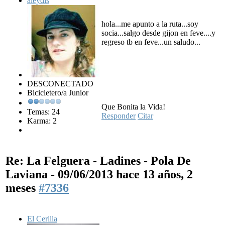
aleydis
hola...me apunto a la ruta...soy
socia...salgo desde gijon en feve....y
regreso tb en feve...un saludo...
DESCONECTADO
Bicicletero/a Junior
Que Bonita la Vida!
Temas: 24
Responder
Citar
Karma: 2
Re: La Felguera - Ladines - Pola De
Laviana - 09/06/2013
hace 13 años, 2
meses
#7336
El Cerilla