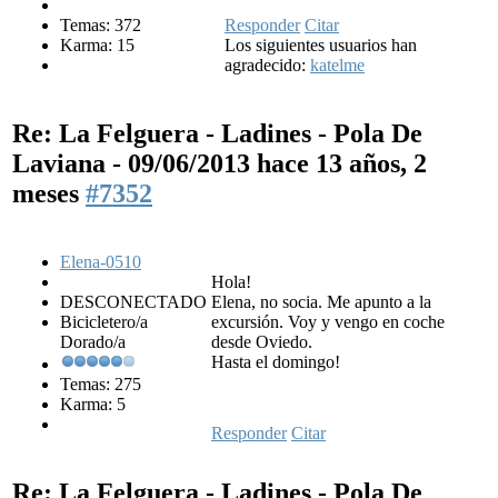
Temas: 372
Responder
Citar
Karma: 15
Los siguientes usuarios han
agradecido:
katelme
Re: La Felguera - Ladines - Pola De
Laviana - 09/06/2013
hace 13 años, 2
meses
#7352
Elena-0510
Hola!
DESCONECTADO
Elena, no socia. Me apunto a la
Bicicletero/a
excursión. Voy y vengo en coche
Dorado/a
desde Oviedo.
Hasta el domingo!
Temas: 275
Karma: 5
Responder
Citar
Re: La Felguera - Ladines - Pola De