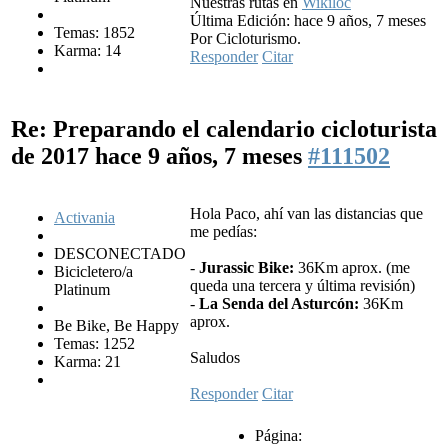
Nuestras rutas en
Wikiloc
Última Edición: hace 9 años, 7 meses
Temas: 1852
Por Cicloturismo.
Karma: 14
Responder
Citar
Re: Preparando el calendario cicloturista
de 2017
hace 9 años, 7 meses
#111502
Hola Paco, ahí van las distancias que
Activania
me pedías:
DESCONECTADO
-
Jurassic Bike:
36Km aprox. (me
Bicicletero/a
queda una tercera y última revisión)
Platinum
-
La Senda del Asturcón:
36Km
aprox.
Be Bike, Be Happy
Temas: 1252
Saludos
Karma: 21
Responder
Citar
Página: