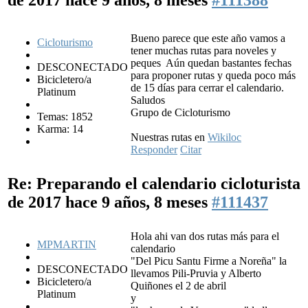
de 2017
hace 9 años, 8 meses
#111388
Bueno parece que este año vamos a
Cicloturismo
tener muchas rutas para noveles y
peques
Aún quedan bastantes fechas
DESCONECTADO
para proponer rutas y queda poco más
Bicicletero/a
de 15 días para cerrar el calendario.
Platinum
Saludos
Grupo de Cicloturismo
Temas: 1852
Karma: 14
Nuestras rutas en
Wikiloc
Responder
Citar
Re: Preparando el calendario cicloturista
de 2017
hace 9 años, 8 meses
#111437
Hola ahi van dos rutas más para el
MPMARTIN
calendario
"Del Picu Santu Firme a Noreña" la
DESCONECTADO
llevamos Pili-Pruvia y Alberto
Bicicletero/a
Quiñones el 2 de abril
Platinum
y