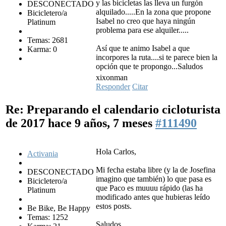
y las bicicletas las lleva un furgón
DESCONECTADO
alquilado.....En la zona que propone
Bicicletero/a
Isabel no creo que haya ningún
Platinum
problema para ese alquiler.....
Temas: 2681
Así que te animo Isabel a que
Karma: 0
incorpores la ruta....si te parece bien la
opción que te propongo...Saludos
xixonman
Responder
Citar
Re: Preparando el calendario cicloturista
de 2017
hace 9 años, 7 meses
#111490
Hola Carlos,
Activania
Mi fecha estaba libre (y la de Josefina
DESCONECTADO
imagino que también) lo que pasa es
Bicicletero/a
que Paco es muuuu rápido (las ha
Platinum
modificado antes que hubieras leído
estos posts.
Be Bike, Be Happy
Temas: 1252
Saludos