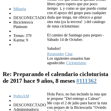
libres (pero espero que por poco
tiempo
), y como se que puedo contar
Mihaela
con el apoyo del grupo para cualquier
duda que tenga, me ofrezco a guiar
DESCONECTADO
otra ruta (ya la tercera!
) del catalogo
Bicicletero/a
de rutas cicloturistas:
Platinum
El camino de Santiago para peques -
Temas: 379
Sábado 14 de Octubre.
Karma: 9
Saludos!
Responder
Citar
Los siguientes usuarios han
agradecido:
Cicloturismo
Re: Preparando el calendario cicloturista
de 2017
hace 9 años, 8 meses
#111362
Hola Paco, no has incluido la ruta que
PedroAM
te propuse "Del entrego a Caleao"
Me cojo el 2 de julio para hacer la ruta
DESCONECTADO
con peques de la Biciescuela "Oviedo
Administrador/a